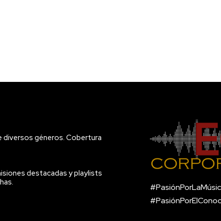
e diversos géneros. Cobertura
isiones destacadas y playlists
has.
#PasiónPorLaMúsic
#PasiónPorElCono