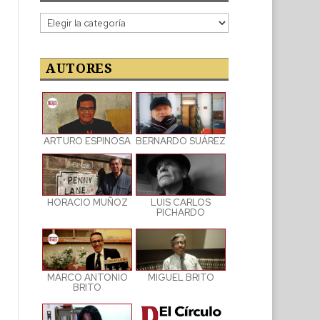
Categorías
de
las
publicaciones
AUTORES
ARTURO ESPINOSA
BERNARDO SUÁREZ
LUIS CARLOS
HORACIO MUÑOZ
PICHARDO
MARCO ANTONIO
MIGUEL BRITO
BRITO