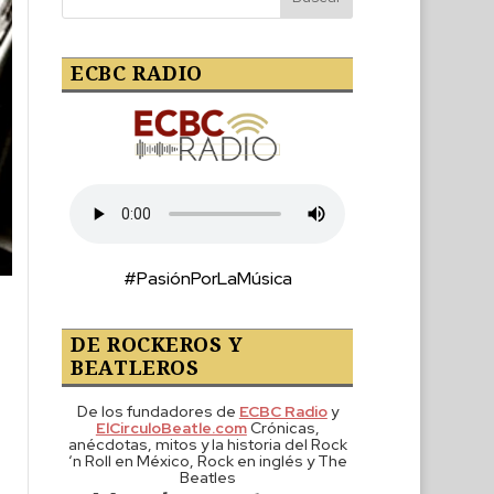
ECBC RADIO
#PasiónPorLaMúsica
DE ROCKEROS Y
BEATLEROS
De los fundadores de
ECBC Radio
y
ElCirculoBeatle.com
Crónicas,
anécdotas, mitos y la historia del Rock
‘n Roll en México, Rock en inglés y The
Beatles