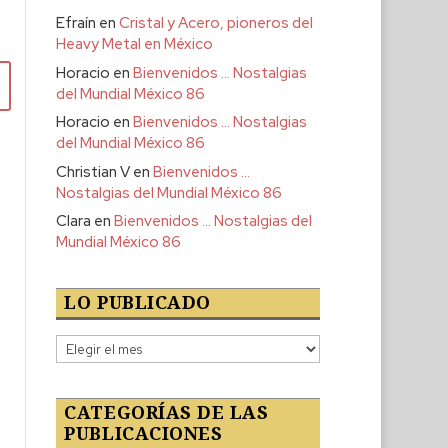
Efraín
en
Cristal y Acero, pioneros del
Heavy Metal en México
Horacio
en
Bienvenidos … Nostalgias
del Mundial México 86
Horacio
en
Bienvenidos … Nostalgias
del Mundial México 86
Christian V
en
Bienvenidos …
Nostalgias del Mundial México 86
Clara
en
Bienvenidos … Nostalgias del
Mundial México 86
LO PUBLICADO
Lo
publicado
CATEGORÍAS DE LAS
PUBLICACIONES