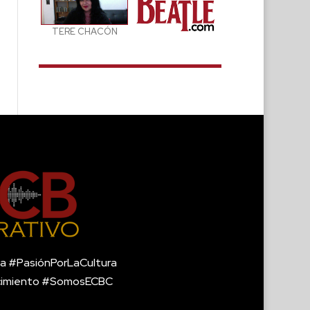
TERE CHACÓN
a #PasiónPorLaCultura
cimiento #SomosECBC