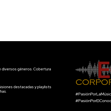
e diversos géneros. Cobertura
isiones destacadas y playlists
has.
#PasiónPorLaMúsic
#PasiónPorElCono