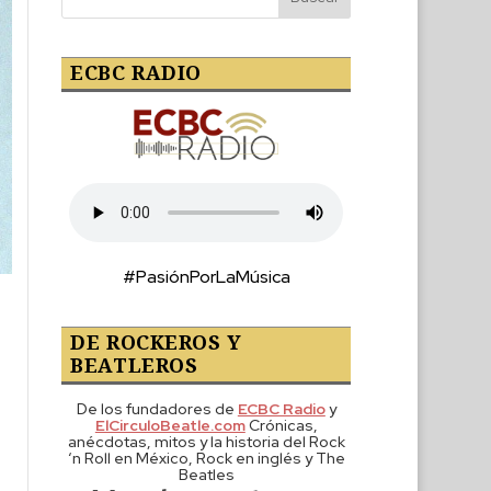
ECBC RADIO
#PasiónPorLaMúsica
DE ROCKEROS Y
BEATLEROS
De los fundadores de
ECBC Radio
y
ElCirculoBeatle.com
Crónicas,
anécdotas, mitos y la historia del Rock
‘n Roll en México, Rock en inglés y The
Beatles