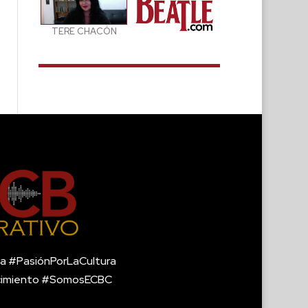
TERE CHACÓN
a #PasiónPorLaCultura
cimiento #SomosECBC