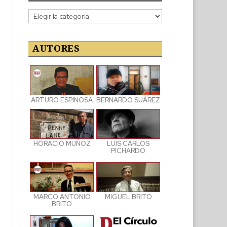
Categorías
de
las
publicaciones
AUTORES
ARTURO ESPINOSA
BERNARDO SUÁREZ
LUIS CARLOS
HORACIO MUÑOZ
PICHARDO
MARCO ANTONIO
MIGUEL BRITO
BRITO