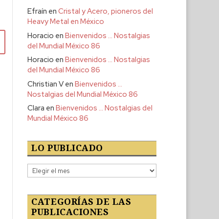
Efraín
en
Cristal y Acero, pioneros del
Heavy Metal en México
Horacio
en
Bienvenidos … Nostalgias
del Mundial México 86
Horacio
en
Bienvenidos … Nostalgias
del Mundial México 86
Christian V
en
Bienvenidos …
Nostalgias del Mundial México 86
Clara
en
Bienvenidos … Nostalgias del
Mundial México 86
LO PUBLICADO
Lo
publicado
CATEGORÍAS DE LAS
PUBLICACIONES