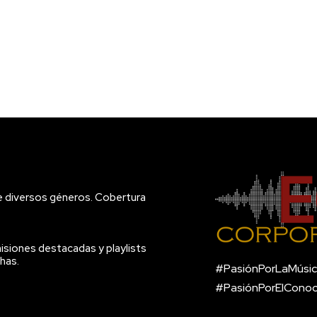
e diversos géneros. Cobertura
isiones destacadas y playlists
has.
#PasiónPorLaMúsic
#PasiónPorElCono