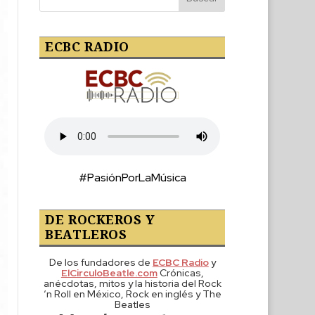
ECBC RADIO
#PasiónPorLaMúsica
DE ROCKEROS Y
BEATLEROS
De los fundadores de
ECBC Radio
y
ElCirculoBeatle.com
Crónicas,
anécdotas, mitos y la historia del Rock
‘n Roll en México, Rock en inglés y The
Beatles