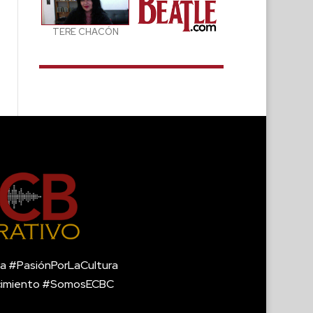
TERE CHACÓN
a #PasiónPorLaCultura
cimiento #SomosECBC