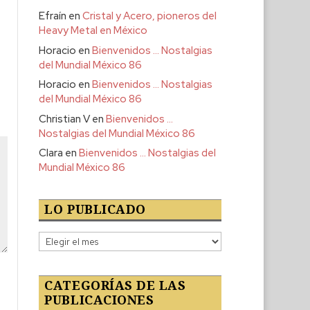
Efraín
en
Cristal y Acero, pioneros del
Heavy Metal en México
Horacio
en
Bienvenidos … Nostalgias
del Mundial México 86
Horacio
en
Bienvenidos … Nostalgias
del Mundial México 86
Christian V
en
Bienvenidos …
Nostalgias del Mundial México 86
Clara
en
Bienvenidos … Nostalgias del
Mundial México 86
LO PUBLICADO
Lo
publicado
CATEGORÍAS DE LAS
PUBLICACIONES