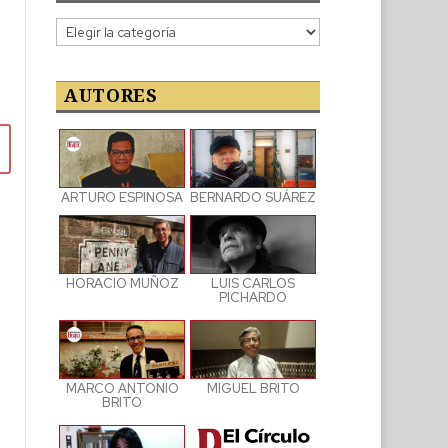
Categorías
de
las
publicaciones
AUTORES
ARTURO ESPINOSA
BERNARDO SUÁREZ
LUIS CARLOS
HORACIO MUÑOZ
PICHARDO
MARCO ANTONIO
MIGUEL BRITO
BRITO