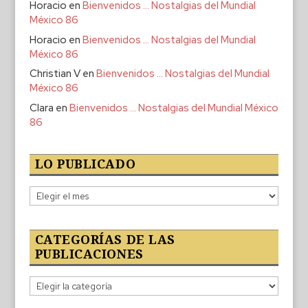
Horacio
en
Bienvenidos … Nostalgias del Mundial
México 86
Horacio
en
Bienvenidos … Nostalgias del Mundial
México 86
Christian V
en
Bienvenidos … Nostalgias del Mundial
México 86
Clara
en
Bienvenidos … Nostalgias del Mundial México
86
LO PUBLICADO
Lo
publicado
CATEGORÍAS DE LAS
PUBLICACIONES
Categorías
de