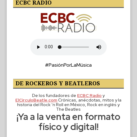
ECBC RADIO
#PasiónPorLaMúsica
DE ROCKEROS Y BEATLEROS
De los fundadores de
ECBC Radio
y
ElCirculoBeatle.com
Crónicas, anécdotas, mitos y la
historia del Rock ‘n Roll en México, Rock en inglés y
The Beatles
¡Ya a la venta en formato
físico y digital!