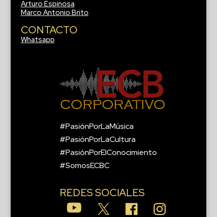
Arturo Espinosa
Marco Antonio Brito
CONTACTO
Whatsapp
#PasiónPorLaMúsica
#PasiónPorLaCultura
#PasiónPorElConocimiento
#SomosECBC
REDES SOCIALES