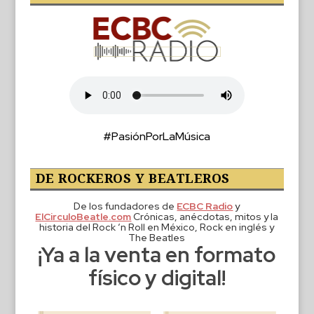
#PasiónPorLaMúsica
DE ROCKEROS Y BEATLEROS
De los fundadores de
ECBC Radio
y
ElCirculoBeatle.com
Crónicas, anécdotas, mitos y la
historia del Rock ‘n Roll en México, Rock en inglés y
The Beatles
¡Ya a la venta en formato
físico y digital!