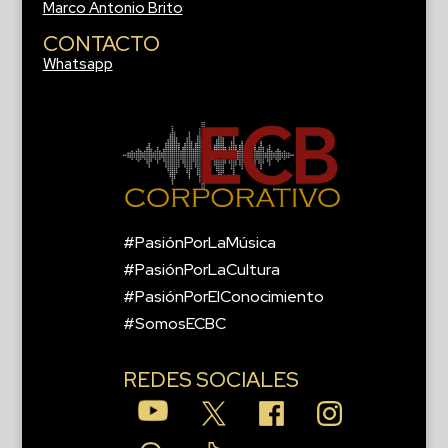
Marco Antonio Brito
CONTACTO
Whatsapp
#PasiónPorLaMúsica
#PasiónPorLaCultura
#PasiónPorElConocimiento
#SomosECBC
REDES SOCIALES