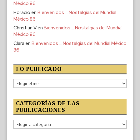
México 86
Horacio
en
Bienvenidos … Nostalgias del Mundial
México 86
Christian V
en
Bienvenidos … Nostalgias del Mundial
México 86
Clara
en
Bienvenidos … Nostalgias del Mundial México
86
LO PUBLICADO
Lo
publicado
CATEGORÍAS DE LAS
PUBLICACIONES
Categorías
de
las