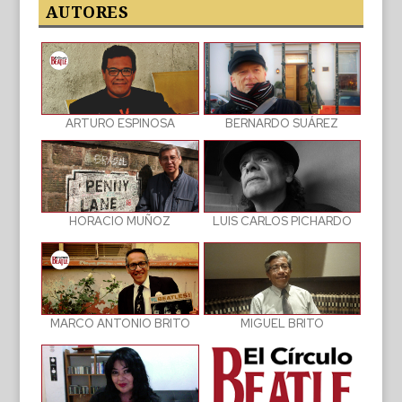
publicaciones
AUTORES
BERNARDO SUÁREZ
ARTURO ESPINOSA
LUIS CARLOS PICHARDO
HORACIO MUÑOZ
MIGUEL BRITO
MARCO ANTONIO BRITO