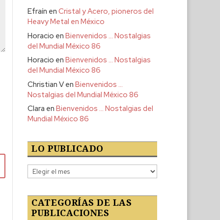
Efraín
en
Cristal y Acero, pioneros del
Heavy Metal en México
Horacio
en
Bienvenidos … Nostalgias
del Mundial México 86
Horacio
en
Bienvenidos … Nostalgias
del Mundial México 86
Christian V
en
Bienvenidos …
Nostalgias del Mundial México 86
Clara
en
Bienvenidos … Nostalgias del
Mundial México 86
LO PUBLICADO
Lo
publicado
CATEGORÍAS DE LAS
PUBLICACIONES