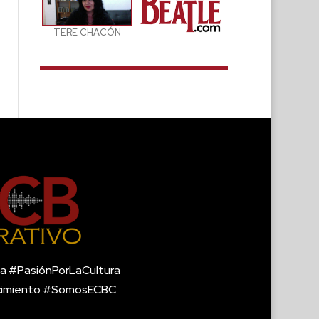
TERE CHACÓN
a #PasiónPorLaCultura
cimiento #SomosECBC