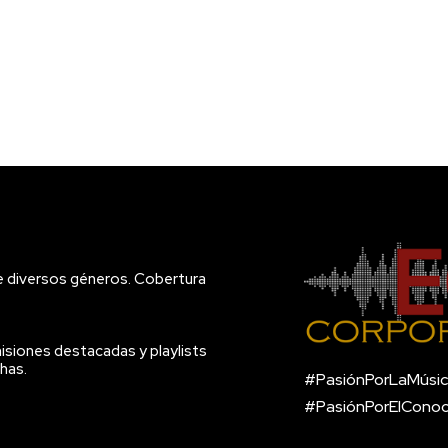
e diversos géneros. Cobertura
isiones destacadas y playlists
has.
#PasiónPorLaMúsic
#PasiónPorElCono