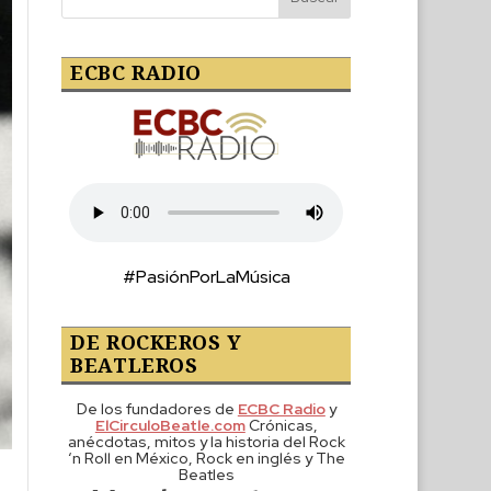
ECBC RADIO
#PasiónPorLaMúsica
DE ROCKEROS Y
BEATLEROS
De los fundadores de
ECBC Radio
y
ElCirculoBeatle.com
Crónicas,
anécdotas, mitos y la historia del Rock
‘n Roll en México, Rock en inglés y The
Beatles