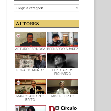
Categorías
de
las
publicaciones
AUTORES
ARTURO ESPINOSA
BERNARDO SUÁREZ
LUIS CARLOS
HORACIO MUÑOZ
PICHARDO
MARCO ANTONIO
MIGUEL BRITO
BRITO