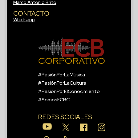
Marco Antonio Brito
CONTACTO
Whatsapp
#PasiónPorLaMúsica
#PasiónPorLaCultura
#PasiónPorElConocimiento
#SomosECBC
REDES SOCIALES