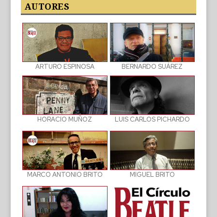
publicaciones
AUTORES
BERNARDO SUÁREZ
ARTURO ESPINOSA
LUIS CARLOS PICHARDO
HORACIO MUÑOZ
MIGUEL BRITO
MARCO ANTONIO BRITO