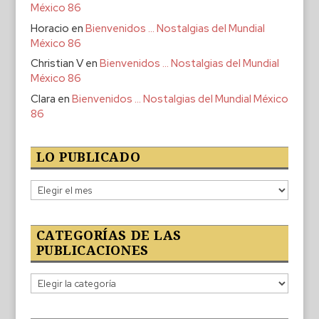
México 86
Horacio
en
Bienvenidos … Nostalgias del Mundial
México 86
Christian V
en
Bienvenidos … Nostalgias del Mundial
México 86
Clara
en
Bienvenidos … Nostalgias del Mundial México
86
LO PUBLICADO
Lo
publicado
CATEGORÍAS DE LAS
PUBLICACIONES
Categorías
de
las