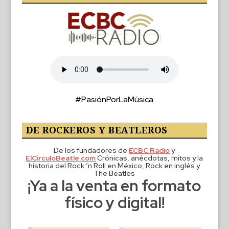
#PasiónPorLaMúsica
DE ROCKEROS Y BEATLEROS
De los fundadores de
ECBC Radio
y
ElCirculoBeatle.com
Crónicas, anécdotas, mitos y la
historia del Rock ‘n Roll en México, Rock en inglés y
The Beatles
¡Ya a la venta en formato
físico y digital!