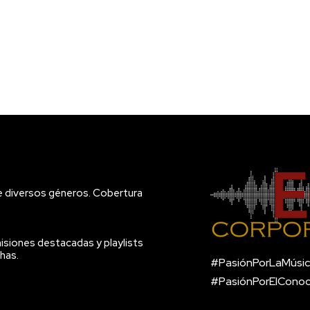
e diversos géneros. Cobertura
isiones destacadas y playlists
has.
#PasiónPorLaMúsic
#PasiónPorElCono