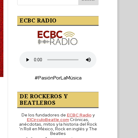
ECBC RADIO
#PasiónPorLaMúsica
DE ROCKEROS Y
BEATLEROS
De los fundadores de
ECBC Radio
y
ElCirculoBeatle.com
Crónicas,
anécdotas, mitos y la historia del Rock
‘n Roll en México, Rock en inglés y The
Beatles