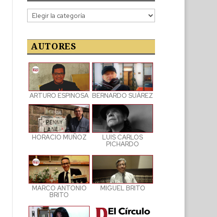
Categorías
de
las
publicaciones
AUTORES
ARTURO ESPINOSA
BERNARDO SUÁREZ
LUIS CARLOS
HORACIO MUÑOZ
PICHARDO
MARCO ANTONIO
MIGUEL BRITO
BRITO