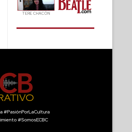
TERE CHACÓN
a #PasiónPorLaCultura
cimiento #SomosECBC