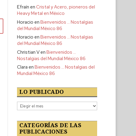
Efraín
en
Cristal y Acero, pioneros del
Heavy Metal en México
Horacio
en
Bienvenidos … Nostalgias
del Mundial México 86
Horacio
en
Bienvenidos … Nostalgias
del Mundial México 86
Christian V
en
Bienvenidos …
Nostalgias del Mundial México 86
Clara
en
Bienvenidos … Nostalgias del
Mundial México 86
LO PUBLICADO
Lo
publicado
CATEGORÍAS DE LAS
PUBLICACIONES