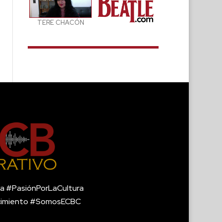
TERE CHACÓN
a #PasiónPorLaCultura
cimiento #SomosECBC