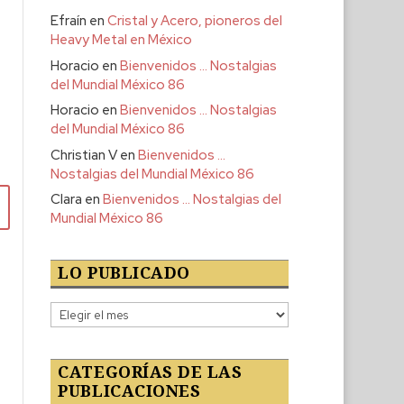
Efraín
en
Cristal y Acero, pioneros del
Heavy Metal en México
Horacio
en
Bienvenidos … Nostalgias
del Mundial México 86
Horacio
en
Bienvenidos … Nostalgias
del Mundial México 86
Christian V
en
Bienvenidos …
Nostalgias del Mundial México 86
Clara
en
Bienvenidos … Nostalgias del
Mundial México 86
LO PUBLICADO
Lo
publicado
CATEGORÍAS DE LAS
PUBLICACIONES