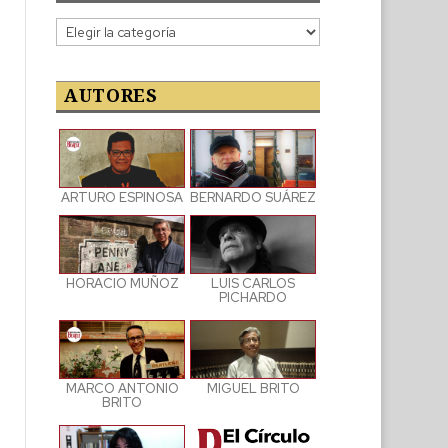
Categorías
de
las
publicaciones
AUTORES
ARTURO ESPINOSA
BERNARDO SUÁREZ
LUIS CARLOS
HORACIO MUÑOZ
PICHARDO
MARCO ANTONIO
MIGUEL BRITO
BRITO