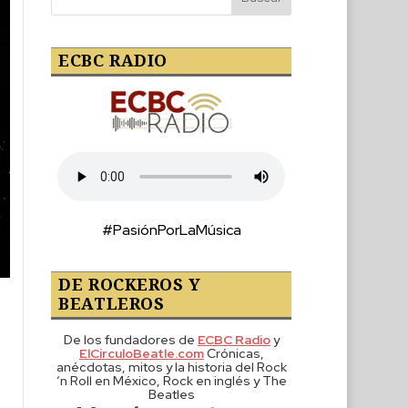
ECBC RADIO
#PasiónPorLaMúsica
DE ROCKEROS Y
BEATLEROS
De los fundadores de
ECBC Radio
y
ElCirculoBeatle.com
Crónicas,
anécdotas, mitos y la historia del Rock
‘n Roll en México, Rock en inglés y The
Beatles