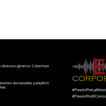
e diversos géneros. Cobertura
isiones destacadas y playlists
has.
#PasiónPorLaMúsic
#PasiónPorElCono