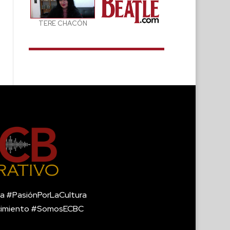
TERE CHACÓN
a #PasiónPorLaCultura
cimiento #SomosECBC