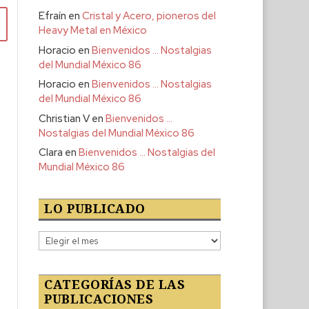
Efraín
en
Cristal y Acero, pioneros del
Heavy Metal en México
Horacio
en
Bienvenidos … Nostalgias
del Mundial México 86
Horacio
en
Bienvenidos … Nostalgias
del Mundial México 86
Christian V
en
Bienvenidos …
Nostalgias del Mundial México 86
Clara
en
Bienvenidos … Nostalgias del
Mundial México 86
LO PUBLICADO
Lo
publicado
CATEGORÍAS DE LAS
PUBLICACIONES