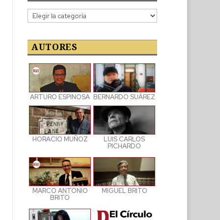
Categorías
de
las
publicaciones
AUTORES
ARTURO ESPINOSA
BERNARDO SUÁREZ
LUIS CARLOS
HORACIO MUÑOZ
PICHARDO
MARCO ANTONIO
MIGUEL BRITO
BRITO