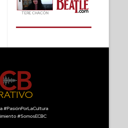
TERE CHACÓN
a #PasiónPorLaCultura
cimiento #SomosECBC