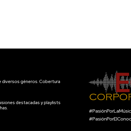
e diversos géneros. Cobertura
isiones destacadas y playlists
has.
#PasiónPorLaMúsic
#PasiónPorElCono