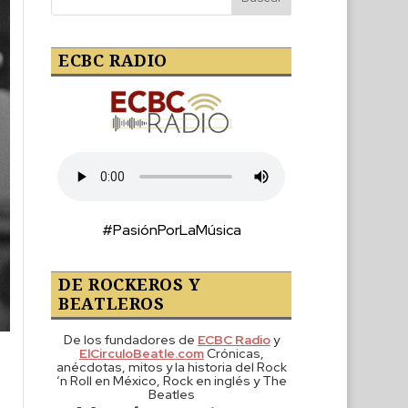
ECBC RADIO
#PasiónPorLaMúsica
DE ROCKEROS Y
BEATLEROS
De los fundadores de
ECBC Radio
y
ElCirculoBeatle.com
Crónicas,
anécdotas, mitos y la historia del Rock
‘n Roll en México, Rock en inglés y The
Beatles