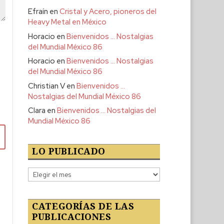
Efraín
en
Cristal y Acero, pioneros del
Heavy Metal en México
Horacio
en
Bienvenidos … Nostalgias
del Mundial México 86
Horacio
en
Bienvenidos … Nostalgias
del Mundial México 86
Christian V
en
Bienvenidos …
Nostalgias del Mundial México 86
Clara
en
Bienvenidos … Nostalgias del
Mundial México 86
LO PUBLICADO
Lo
publicado
CATEGORÍAS DE LAS
PUBLICACIONES