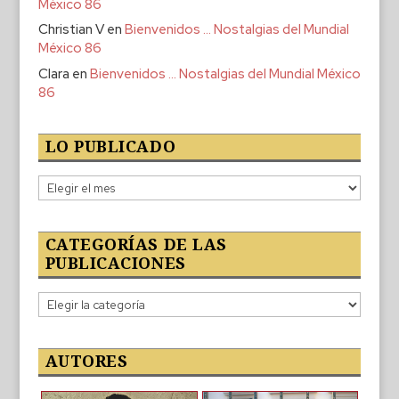
México 86
Christian V
en
Bienvenidos … Nostalgias del Mundial
México 86
Clara
en
Bienvenidos … Nostalgias del Mundial México
86
LO PUBLICADO
Lo
publicado
CATEGORÍAS DE LAS
PUBLICACIONES
Categorías
de
las
publicaciones
AUTORES