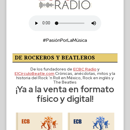
#PasiónPorLaMúsica
DE ROCKEROS Y BEATLEROS
De los fundadores de
ECBC Radio
y
ElCirculoBeatle.com
Crónicas, anécdotas, mitos y la
historia del Rock ‘n Roll en México, Rock en inglés y
The Beatles
¡Ya a la venta en formato
físico y digital!