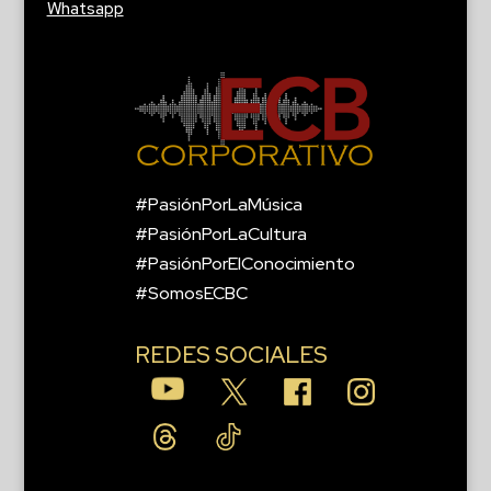
Whatsapp
#PasiónPorLaMúsica
#PasiónPorLaCultura
#PasiónPorElConocimiento
#SomosECBC
REDES SOCIALES