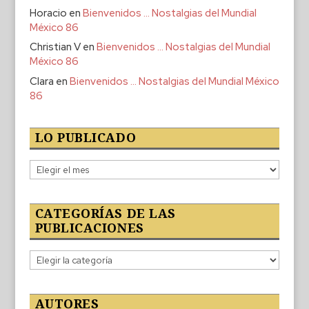
Horacio
en
Bienvenidos … Nostalgias del Mundial
México 86
Christian V
en
Bienvenidos … Nostalgias del Mundial
México 86
Clara
en
Bienvenidos … Nostalgias del Mundial México
86
LO PUBLICADO
Lo
publicado
CATEGORÍAS DE LAS
PUBLICACIONES
Categorías
de
las
publicaciones
AUTORES