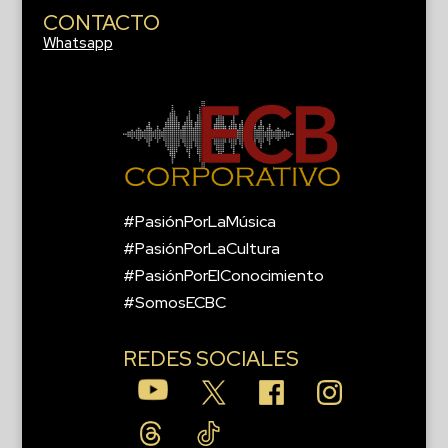
CONTACTO
Whatsapp
#PasiónPorLaMúsica
#PasiónPorLaCultura
#PasiónPorElConocimiento
#SomosECBC
REDES SOCIALES