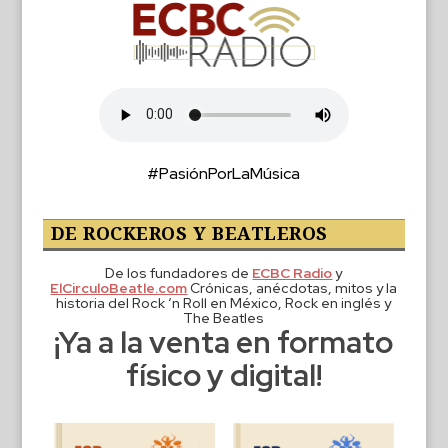
#PasiónPorLaMúsica
DE ROCKEROS Y BEATLEROS
De los fundadores de
ECBC Radio
y
ElCirculoBeatle.com
Crónicas, anécdotas, mitos y la
historia del Rock ‘n Roll en México, Rock en inglés y
The Beatles
¡Ya a la venta en formato
físico y digital!