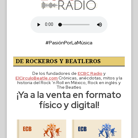
#PasiónPorLaMúsica
DE ROCKEROS Y BEATLEROS
De los fundadores de
ECBC Radio
y
ElCirculoBeatle.com
Crónicas, anécdotas, mitos y la
historia del Rock ‘n Roll en México, Rock en inglés y
The Beatles
¡Ya a la venta en formato
físico y digital!