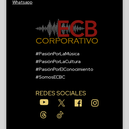
Whatsapp
#PasiónPorLaMúsica
#PasiónPorLaCultura
#PasiónPorElConocimiento
#SomosECBC
REDES SOCIALES