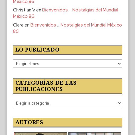
México 86
Christian V
en
Bienvenidos … Nostalgias del Mundial
México 86
Clara
en
Bienvenidos … Nostalgias del Mundial México
86
LO PUBLICADO
Lo
publicado
CATEGORÍAS DE LAS
PUBLICACIONES
Categorías
de
las
publicaciones
AUTORES