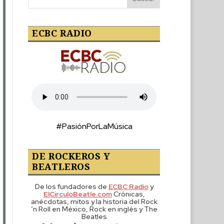
ECBC RADIO
#PasiónPorLaMúsica
DE ROCKEROS Y
BEATLEROS
De los fundadores de
ECBC Radio
y
ElCirculoBeatle.com
Crónicas,
anécdotas, mitos y la historia del Rock
‘n Roll en México, Rock en inglés y The
Beatles