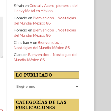
Efraín
en
Cristal y Acero, pioneros del
Heavy Metal en México
Horacio
en
Bienvenidos … Nostalgias
del Mundial México 86
Horacio
en
Bienvenidos … Nostalgias
del Mundial México 86
Christian V
en
Bienvenidos …
Nostalgias del Mundial México 86
Clara
en
Bienvenidos … Nostalgias del
Mundial México 86
LO PUBLICADO
Lo
publicado
CATEGORÍAS DE LAS
PUBLICACIONES