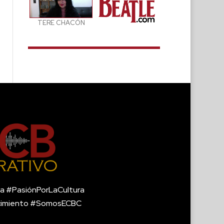
TERE CHACÓN
a #PasiónPorLaCultura
cimiento #SomosECBC