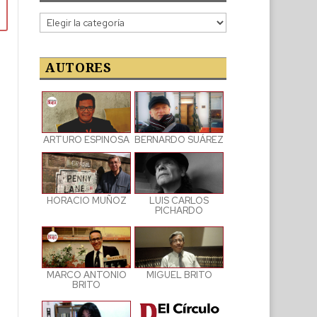
Categorías
de
las
publicaciones
AUTORES
ARTURO ESPINOSA
BERNARDO SUÁREZ
LUIS CARLOS
HORACIO MUÑOZ
PICHARDO
MARCO ANTONIO
MIGUEL BRITO
BRITO