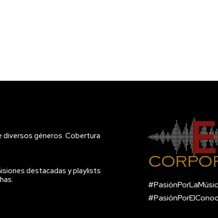
e diversos géneros. Cobertura
isiones destacadas y playlists
has.
#PasiónPorLaMúsic
#PasiónPorElCono