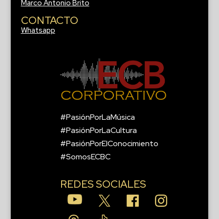
Marco Antonio Brito
CONTACTO
Whatsapp
#PasiónPorLaMúsica
#PasiónPorLaCultura
#PasiónPorElConocimiento
#SomosECBC
REDES SOCIALES