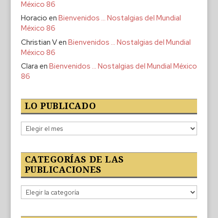
México 86
Horacio
en
Bienvenidos … Nostalgias del Mundial
México 86
Christian V
en
Bienvenidos … Nostalgias del Mundial
México 86
Clara
en
Bienvenidos … Nostalgias del Mundial México
86
LO PUBLICADO
Lo
publicado
CATEGORÍAS DE LAS
PUBLICACIONES
Categorías
de
las