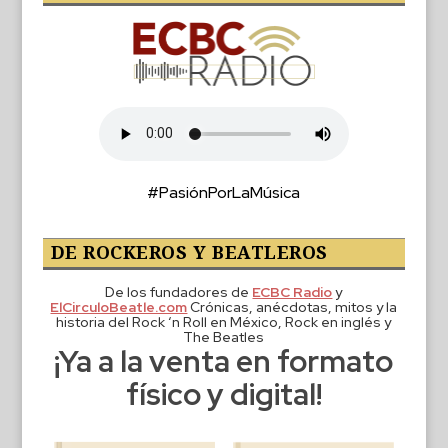
#PasiónPorLaMúsica
DE ROCKEROS Y BEATLEROS
De los fundadores de
ECBC Radio
y
ElCirculoBeatle.com
Crónicas, anécdotas, mitos y la
historia del Rock ‘n Roll en México, Rock en inglés y
The Beatles
¡Ya a la venta en formato
físico y digital!