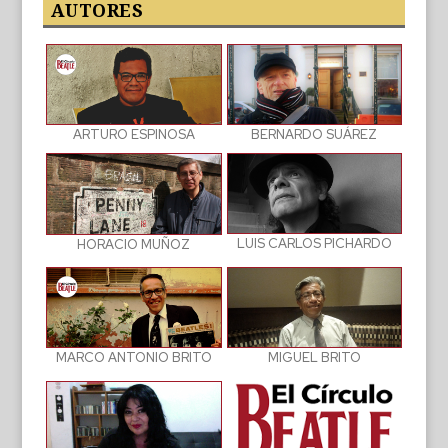
publicaciones
AUTORES
BERNARDO SUÁREZ
ARTURO ESPINOSA
LUIS CARLOS PICHARDO
HORACIO MUÑOZ
MIGUEL BRITO
MARCO ANTONIO BRITO