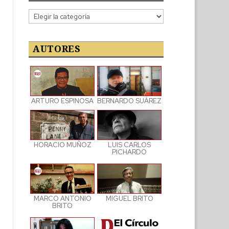
Categorías
de
las
publicaciones
AUTORES
ARTURO ESPINOSA
BERNARDO SUÁREZ
LUIS CARLOS
HORACIO MUÑOZ
PICHARDO
MARCO ANTONIO
MIGUEL BRITO
BRITO