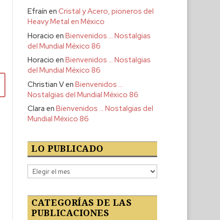
Efraín
en
Cristal y Acero, pioneros del
Heavy Metal en México
Horacio
en
Bienvenidos … Nostalgias
del Mundial México 86
Horacio
en
Bienvenidos … Nostalgias
del Mundial México 86
Christian V
en
Bienvenidos …
Nostalgias del Mundial México 86
Clara
en
Bienvenidos … Nostalgias del
Mundial México 86
LO PUBLICADO
Lo
publicado
CATEGORÍAS DE LAS
PUBLICACIONES