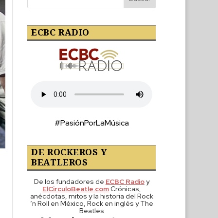
ECBC RADIO
#PasiónPorLaMúsica
DE ROCKEROS Y
BEATLEROS
De los fundadores de
ECBC Radio
y
ElCirculoBeatle.com
Crónicas,
anécdotas, mitos y la historia del Rock
‘n Roll en México, Rock en inglés y The
Beatles