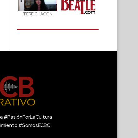
TERE CHACÓN
a #PasiónPorLaCultura
cimiento #SomosECBC