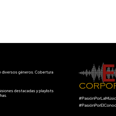
e diversos géneros. Cobertura
isiones destacadas y playlists
has.
#PasiónPorLaMúsic
#PasiónPorElCono