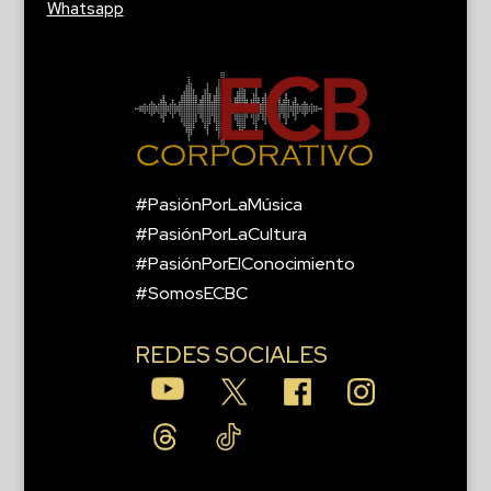
Whatsapp
#PasiónPorLaMúsica
#PasiónPorLaCultura
#PasiónPorElConocimiento
#SomosECBC
REDES SOCIALES