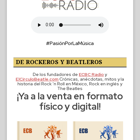
#PasiónPorLaMúsica
DE ROCKEROS Y BEATLEROS
De los fundadores de
ECBC Radio
y
ElCirculoBeatle.com
Crónicas, anécdotas, mitos y la
historia del Rock ‘n Roll en México, Rock en inglés y
The Beatles
¡Ya a la venta en formato
físico y digital!