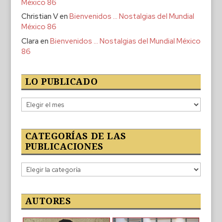
México 86
Christian V
en
Bienvenidos … Nostalgias del Mundial
México 86
Clara
en
Bienvenidos … Nostalgias del Mundial México
86
LO PUBLICADO
Lo
publicado
CATEGORÍAS DE LAS
PUBLICACIONES
Categorías
de
las
publicaciones
AUTORES