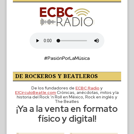
#PasiónPorLaMúsica
DE ROCKEROS Y BEATLEROS
De los fundadores de
ECBC Radio
y
ElCirculoBeatle.com
Crónicas, anécdotas, mitos y la
historia del Rock ‘n Roll en México, Rock en inglés y
The Beatles
¡Ya a la venta en formato
físico y digital!