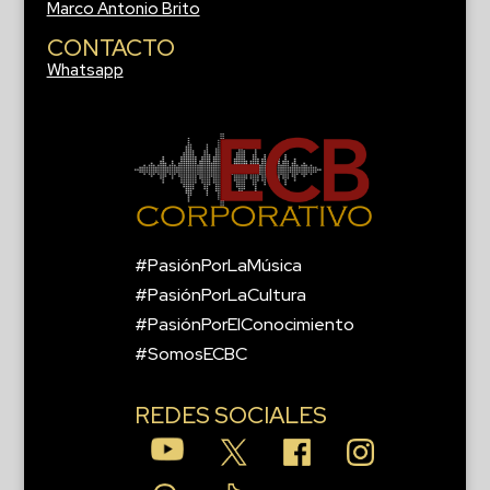
Marco Antonio Brito
CONTACTO
Whatsapp
#PasiónPorLaMúsica
#PasiónPorLaCultura
#PasiónPorElConocimiento
#SomosECBC
REDES SOCIALES