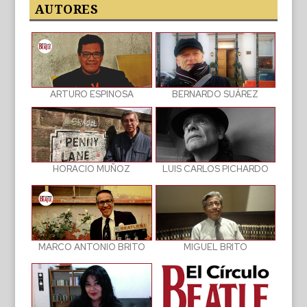
publicaciones
AUTORES
BERNARDO SUÁREZ
ARTURO ESPINOSA
LUIS CARLOS PICHARDO
HORACIO MUÑOZ
MIGUEL BRITO
MARCO ANTONIO BRITO