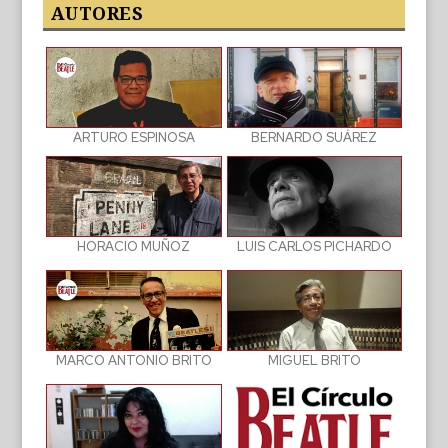
publicaciones
AUTORES
BERNARDO SUÁREZ
ARTURO ESPINOSA
LUIS CARLOS PICHARDO
HORACIO MUÑOZ
MIGUEL BRITO
MARCO ANTONIO BRITO