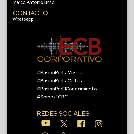
Marco Antonio Brito
CONTACTO
Whatsapp
#PasiónPorLaMúsica
#PasiónPorLaCultura
#PasiónPorElConocimiento
#SomosECBC
REDES SOCIALES