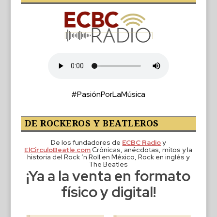
#PasiónPorLaMúsica
DE ROCKEROS Y BEATLEROS
De los fundadores de
ECBC Radio
y
ElCirculoBeatle.com
Crónicas, anécdotas, mitos y la
historia del Rock ‘n Roll en México, Rock en inglés y
The Beatles
¡Ya a la venta en formato
físico y digital!