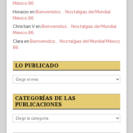
México 86
Horacio
en
Bienvenidos … Nostalgias del Mundial
México 86
Christian V
en
Bienvenidos … Nostalgias del Mundial
México 86
Clara
en
Bienvenidos … Nostalgias del Mundial México
86
LO PUBLICADO
Lo
publicado
CATEGORÍAS DE LAS
PUBLICACIONES
Categorías
de
las