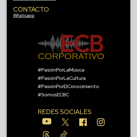
CONTACTO
Whatsapp
#PasiónPorLaMúsica
#PasiónPorLaCultura
#PasiónPorElConocimiento
#SomosECBC
REDES SOCIALES