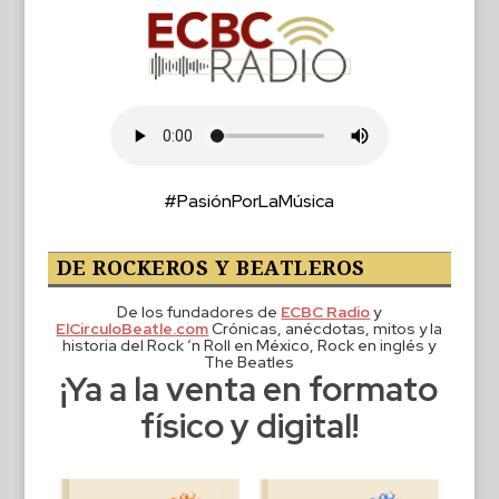
#PasiónPorLaMúsica
DE ROCKEROS Y BEATLEROS
De los fundadores de
ECBC Radio
y
ElCirculoBeatle.com
Crónicas, anécdotas, mitos y la
historia del Rock ‘n Roll en México, Rock en inglés y
The Beatles
¡Ya a la venta en formato
físico y digital!