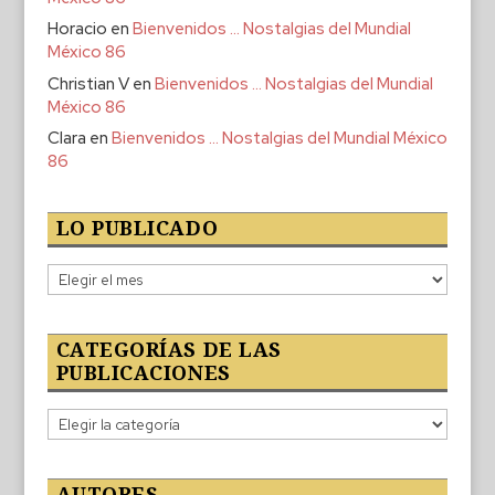
Horacio
en
Bienvenidos … Nostalgias del Mundial
México 86
Christian V
en
Bienvenidos … Nostalgias del Mundial
México 86
Clara
en
Bienvenidos … Nostalgias del Mundial México
86
LO PUBLICADO
Lo
publicado
CATEGORÍAS DE LAS
PUBLICACIONES
Categorías
de
las
publicaciones
AUTORES