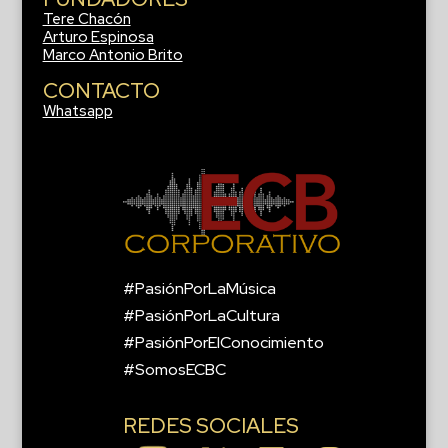
Tere Chacón
Arturo Espinosa
Marco Antonio Brito
CONTACTO
Whatsapp
#PasiónPorLaMúsica
#PasiónPorLaCultura
#PasiónPorElConocimiento
#SomosECBC
REDES SOCIALES