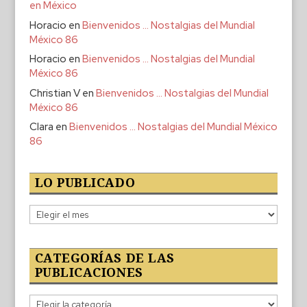
en México
Horacio
en
Bienvenidos … Nostalgias del Mundial
México 86
Horacio
en
Bienvenidos … Nostalgias del Mundial
México 86
Christian V
en
Bienvenidos … Nostalgias del Mundial
México 86
Clara
en
Bienvenidos … Nostalgias del Mundial México
86
LO PUBLICADO
Lo
publicado
CATEGORÍAS DE LAS
PUBLICACIONES
Categorías