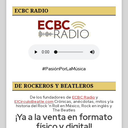
ECBC RADIO
#PasiónPorLaMúsica
DE ROCKEROS Y BEATLEROS
De los fundadores de
ECBC Radio
y
ElCirculoBeatle.com
Crónicas, anécdotas, mitos y la
historia del Rock ‘n Roll en México, Rock en inglés y
The Beatles
¡Ya a la venta en formato
físico y digital!