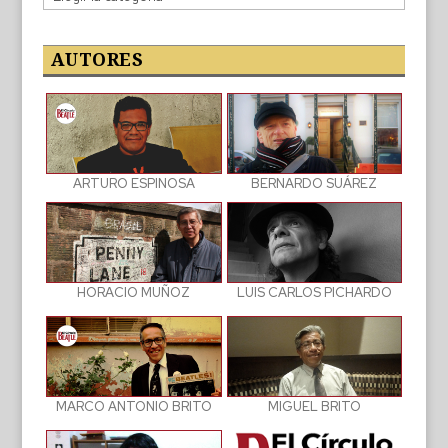
de
las
publicaciones
AUTORES
BERNARDO SUÁREZ
ARTURO ESPINOSA
LUIS CARLOS PICHARDO
HORACIO MUÑOZ
MIGUEL BRITO
MARCO ANTONIO BRITO