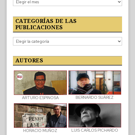
Lo
publicado
CATEGORÍAS DE LAS
PUBLICACIONES
Categorías
de
las
publicaciones
AUTORES
BERNARDO SUÁREZ
ARTURO ESPINOSA
LUIS CARLOS PICHARDO
HORACIO MUÑOZ