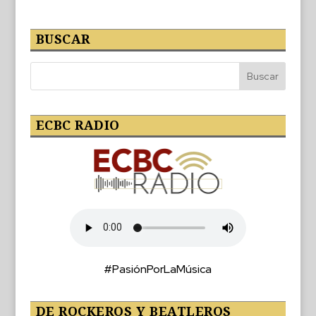
BUSCAR
ECBC RADIO
#PasiónPorLaMúsica
DE ROCKEROS Y BEATLEROS