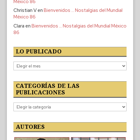
México 86
Christian V
en
Bienvenidos … Nostalgias del Mundial
México 86
Clara
en
Bienvenidos … Nostalgias del Mundial México
86
LO PUBLICADO
Lo
publicado
CATEGORÍAS DE LAS
PUBLICACIONES
Categorías
de
las
publicaciones
AUTORES