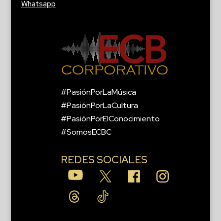
Whatsapp
#PasiónPorLaMúsica
#PasiónPorLaCultura
#PasiónPorElConocimiento
#SomosECBC
REDES SOCIALES