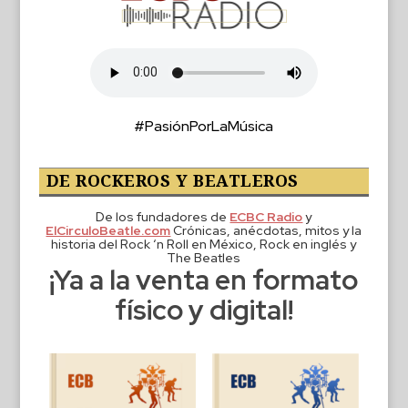
#PasiónPorLaMúsica
DE ROCKEROS Y BEATLEROS
De los fundadores de
ECBC Radio
y
ElCirculoBeatle.com
Crónicas, anécdotas, mitos y la
historia del Rock ‘n Roll en México, Rock en inglés y
The Beatles
¡Ya a la venta en formato
físico y digital!