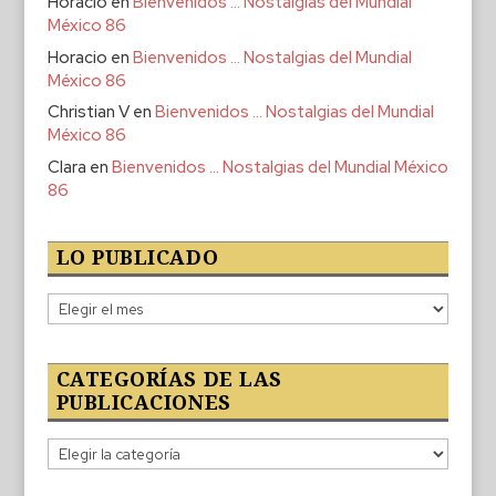
Horacio
en
Bienvenidos … Nostalgias del Mundial
México 86
Horacio
en
Bienvenidos … Nostalgias del Mundial
México 86
Christian V
en
Bienvenidos … Nostalgias del Mundial
México 86
Clara
en
Bienvenidos … Nostalgias del Mundial México
86
LO PUBLICADO
Lo
publicado
CATEGORÍAS DE LAS
PUBLICACIONES
Categorías
de
las