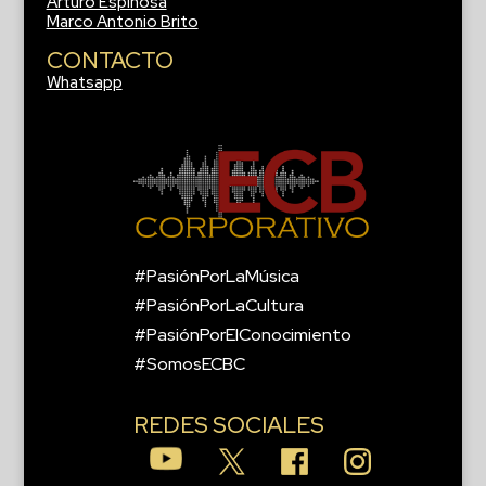
Arturo Espinosa
Marco Antonio Brito
CONTACTO
Whatsapp
#PasiónPorLaMúsica
#PasiónPorLaCultura
#PasiónPorElConocimiento
#SomosECBC
REDES SOCIALES