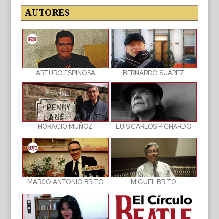
publicaciones
AUTORES
BERNARDO SUÁREZ
ARTURO ESPINOSA
LUIS CARLOS PICHARDO
HORACIO MUÑOZ
MIGUEL BRITO
MARCO ANTONIO BRITO