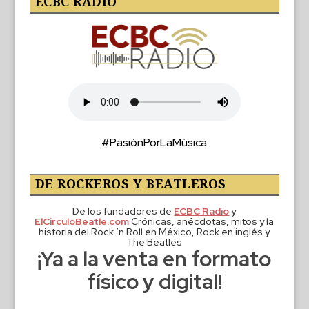
ECBC RADIO
#PasiónPorLaMúsica
DE ROCKEROS Y BEATLEROS
De los fundadores de
ECBC Radio
y
ElCirculoBeatle.com
Crónicas, anécdotas, mitos y la
historia del Rock ‘n Roll en México, Rock en inglés y
The Beatles
¡Ya a la venta en formato
físico y digital!