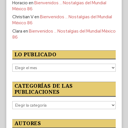
Horacio
en
Bienvenidos … Nostalgias del Mundial
México 86
Christian V
en
Bienvenidos … Nostalgias del Mundial
México 86
Clara
en
Bienvenidos … Nostalgias del Mundial México
86
LO PUBLICADO
Lo
publicado
CATEGORÍAS DE LAS
PUBLICACIONES
Categorías
de
las
publicaciones
AUTORES