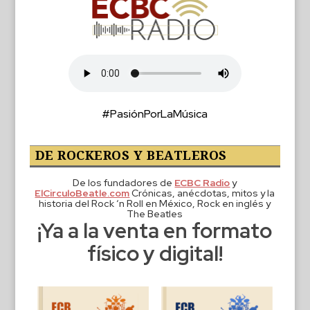
#PasiónPorLaMúsica
DE ROCKEROS Y BEATLEROS
De los fundadores de
ECBC Radio
y
ElCirculoBeatle.com
Crónicas, anécdotas, mitos y la
historia del Rock ‘n Roll en México, Rock en inglés y
The Beatles
¡Ya a la venta en formato
físico y digital!