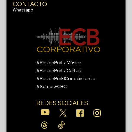
CONTACTO
Whatsapp
#PasiónPorLaMúsica
#PasiónPorLaCultura
#PasiónPorElConocimiento
#SomosECBC
REDES SOCIALES