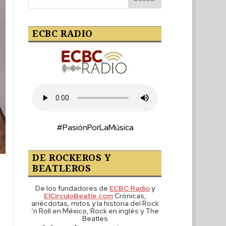
ECBC RADIO
#PasiónPorLaMúsica
DE ROCKEROS Y
BEATLEROS
De los fundadores de
ECBC Radio
y
ElCirculoBeatle.com
Crónicas,
anécdotas, mitos y la historia del Rock
‘n Roll en México, Rock en inglés y The
Beatles