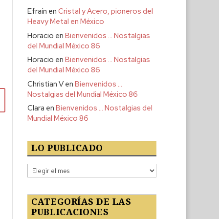
Efraín
en
Cristal y Acero, pioneros del
Heavy Metal en México
Horacio
en
Bienvenidos … Nostalgias
del Mundial México 86
Horacio
en
Bienvenidos … Nostalgias
del Mundial México 86
Christian V
en
Bienvenidos …
Nostalgias del Mundial México 86
Clara
en
Bienvenidos … Nostalgias del
Mundial México 86
LO PUBLICADO
Lo
publicado
CATEGORÍAS DE LAS
PUBLICACIONES