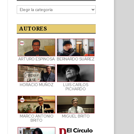
Categorías
de
las
publicaciones
AUTORES
ARTURO ESPINOSA
BERNARDO SUÁREZ
LUIS CARLOS
HORACIO MUÑOZ
PICHARDO
MARCO ANTONIO
MIGUEL BRITO
BRITO