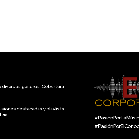
e diversos géneros. Cobertura
isiones destacadas y playlists
has.
#PasiónPorLaMúsic
#PasiónPorElCono