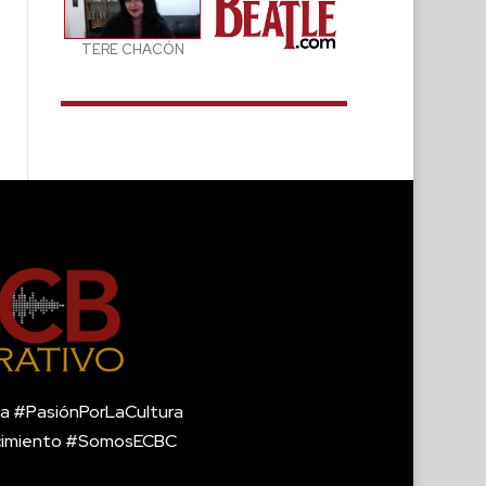
TERE CHACÓN
a #PasiónPorLaCultura
cimiento #SomosECBC