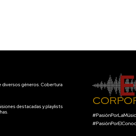
e diversos géneros. Cobertura
isiones destacadas y playlists
has.
#PasiónPorLaMúsic
#PasiónPorElCono