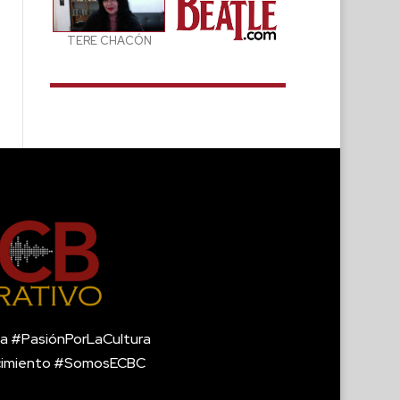
TERE CHACÓN
a #PasiónPorLaCultura
cimiento #SomosECBC