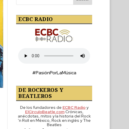
ECBC RADIO
#PasiónPorLaMúsica
DE ROCKEROS Y
BEATLEROS
De los fundadores de
ECBC Radio
y
ElCirculoBeatle.com
Crónicas,
anécdotas, mitos y la historia del Rock
‘n Roll en México, Rock en inglés y The
Beatles