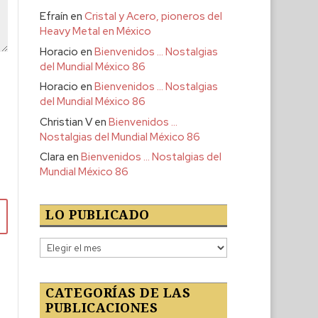
Efraín
en
Cristal y Acero, pioneros del
Heavy Metal en México
Horacio
en
Bienvenidos … Nostalgias
del Mundial México 86
Horacio
en
Bienvenidos … Nostalgias
del Mundial México 86
Christian V
en
Bienvenidos …
Nostalgias del Mundial México 86
Clara
en
Bienvenidos … Nostalgias del
Mundial México 86
LO PUBLICADO
Lo
publicado
CATEGORÍAS DE LAS
PUBLICACIONES