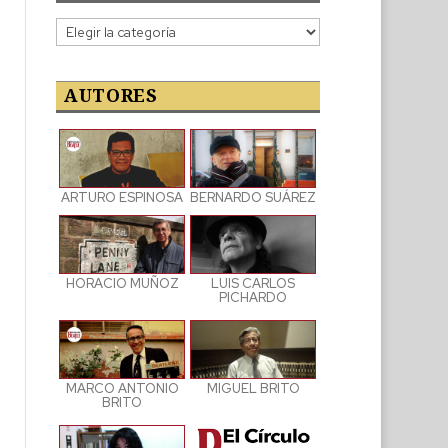
Categorías
de
las
publicaciones
AUTORES
ARTURO ESPINOSA
BERNARDO SUÁREZ
LUIS CARLOS
HORACIO MUÑOZ
PICHARDO
MARCO ANTONIO
MIGUEL BRITO
BRITO