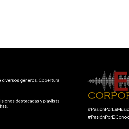
e diversos géneros. Cobertura
isiones destacadas y playlists
has.
#PasiónPorLaMúsic
#PasiónPorElCono