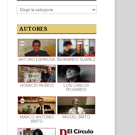
Categorías
de
las
publicaciones
AUTORES
ARTURO ESPINOSA
BERNARDO SUÁREZ
LUIS CARLOS
HORACIO MUÑOZ
PICHARDO
MARCO ANTONIO
MIGUEL BRITO
BRITO