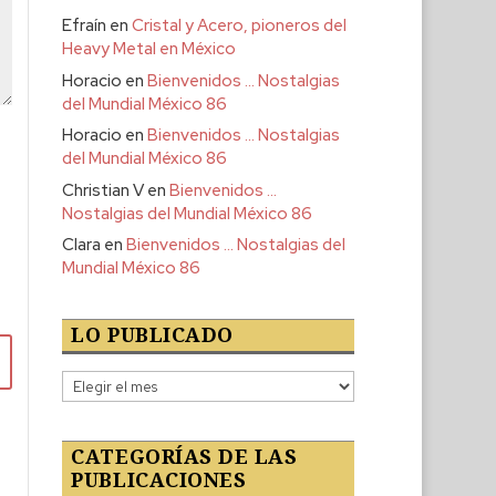
Efraín
en
Cristal y Acero, pioneros del
Heavy Metal en México
Horacio
en
Bienvenidos … Nostalgias
del Mundial México 86
Horacio
en
Bienvenidos … Nostalgias
del Mundial México 86
Christian V
en
Bienvenidos …
Nostalgias del Mundial México 86
Clara
en
Bienvenidos … Nostalgias del
Mundial México 86
LO PUBLICADO
Lo
publicado
CATEGORÍAS DE LAS
PUBLICACIONES