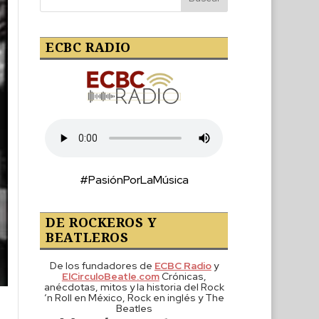
ECBC RADIO
#PasiónPorLaMúsica
DE ROCKEROS Y
BEATLEROS
De los fundadores de
ECBC Radio
y
ElCirculoBeatle.com
Crónicas,
anécdotas, mitos y la historia del Rock
‘n Roll en México, Rock en inglés y The
Beatles