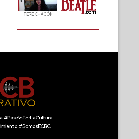
TERE CHACÓN
a #PasiónPorLaCultura
cimiento #SomosECBC