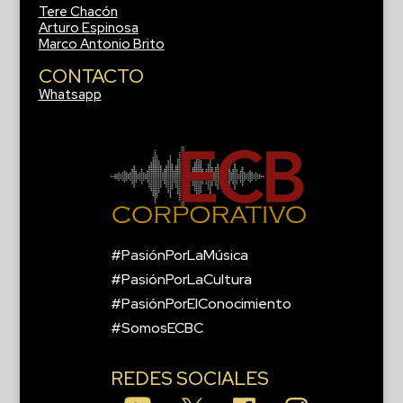
Tere Chacón
Arturo Espinosa
Marco Antonio Brito
CONTACTO
Whatsapp
#PasiónPorLaMúsica
#PasiónPorLaCultura
#PasiónPorElConocimiento
#SomosECBC
REDES SOCIALES