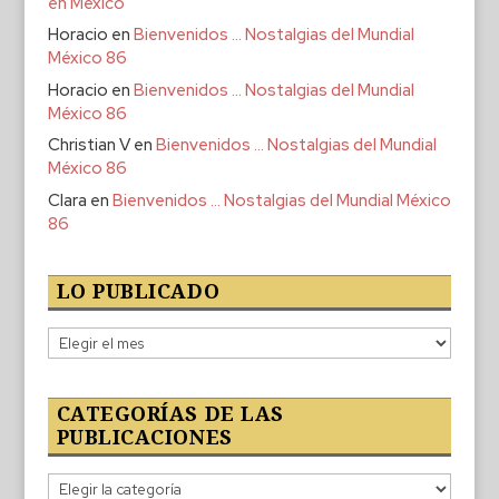
en México
Horacio
en
Bienvenidos … Nostalgias del Mundial
México 86
Horacio
en
Bienvenidos … Nostalgias del Mundial
México 86
Christian V
en
Bienvenidos … Nostalgias del Mundial
México 86
Clara
en
Bienvenidos … Nostalgias del Mundial México
86
LO PUBLICADO
Lo
publicado
CATEGORÍAS DE LAS
PUBLICACIONES
Categorías