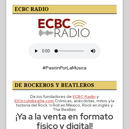
ECBC RADIO
#PasiónPorLaMúsica
DE ROCKEROS Y BEATLEROS
De los fundadores de
ECBC Radio
y
ElCirculoBeatle.com
Crónicas, anécdotas, mitos y la
historia del Rock ‘n Roll en México, Rock en inglés y
The Beatles
¡Ya a la venta en formato
físico y digital!