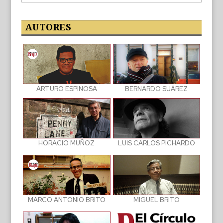
de
las
publicaciones
AUTORES
BERNARDO SUÁREZ
ARTURO ESPINOSA
LUIS CARLOS PICHARDO
HORACIO MUÑOZ
MIGUEL BRITO
MARCO ANTONIO BRITO