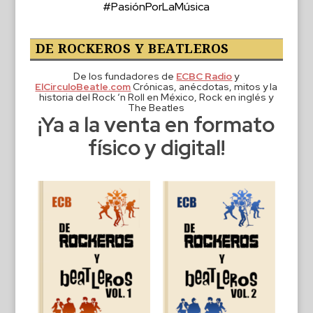
#PasiónPorLaMúsica
DE ROCKEROS Y BEATLEROS
De los fundadores de
ECBC Radio
y
ElCirculoBeatle.com
Crónicas, anécdotas, mitos y la
historia del Rock ‘n Roll en México, Rock en inglés y
The Beatles
¡Ya a la venta en formato
físico y digital!