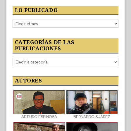
LO PUBLICADO
Lo
publicado
CATEGORÍAS DE LAS
PUBLICACIONES
Categorías
de
las
publicaciones
AUTORES
BERNARDO SUÁREZ
ARTURO ESPINOSA