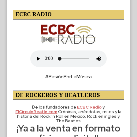
ECBC RADIO
#PasiónPorLaMúsica
DE ROCKEROS Y BEATLEROS
De los fundadores de
ECBC Radio
y
ElCirculoBeatle.com
Crónicas, anécdotas, mitos y la
historia del Rock ‘n Roll en México, Rock en inglés y
The Beatles
¡Ya a la venta en formato