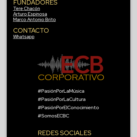
FUNDADORES
Tere Chacón
Arturo Espinosa
Marco Antonio Brito
CONTACTO
Whatsapp
#PasiónPorLaMúsica
#PasiónPorLaCultura
#PasiónPorElConocimiento
#SomosECBC
REDES SOCIALES