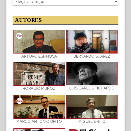
Categorías
de
las
publicaciones
AUTORES
BERNARDO SUÁREZ
ARTURO ESPINOSA
LUIS CARLOS PICHARDO
HORACIO MUÑOZ
MIGUEL BRITO
MARCO ANTONIO BRITO