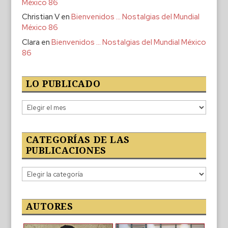
México 86
Christian V
en
Bienvenidos … Nostalgias del Mundial
México 86
Clara
en
Bienvenidos … Nostalgias del Mundial México
86
LO PUBLICADO
Lo
publicado
CATEGORÍAS DE LAS
PUBLICACIONES
Categorías
de
las
publicaciones
AUTORES