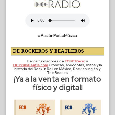
#PasiónPorLaMúsica
DE ROCKEROS Y BEATLEROS
De los fundadores de
ECBC Radio
y
ElCirculoBeatle.com
Crónicas, anécdotas, mitos y la
historia del Rock ‘n Roll en México, Rock en inglés y
The Beatles
¡Ya a la venta en formato
físico y digital!