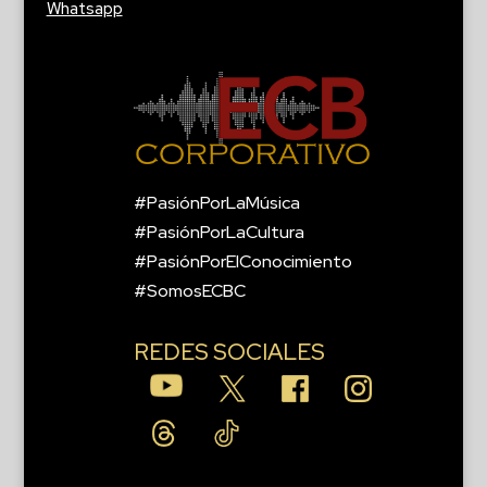
Whatsapp
#PasiónPorLaMúsica
#PasiónPorLaCultura
#PasiónPorElConocimiento
#SomosECBC
REDES SOCIALES