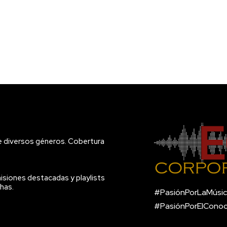
e diversos géneros. Cobertura
isiones destacadas y playlists
has.
#PasiónPorLaMúsic
#PasiónPorElCono