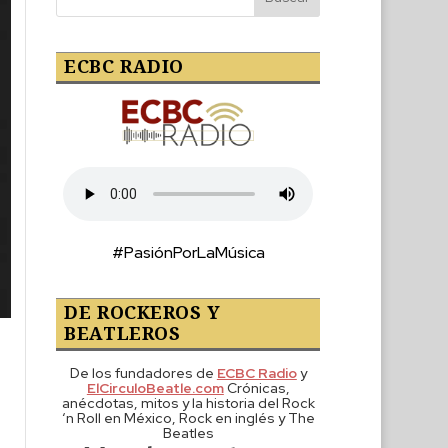
ECBC RADIO
#PasiónPorLaMúsica
DE ROCKEROS Y
BEATLEROS
De los fundadores de
ECBC Radio
y
ElCirculoBeatle.com
Crónicas,
anécdotas, mitos y la historia del Rock
‘n Roll en México, Rock en inglés y The
Beatles