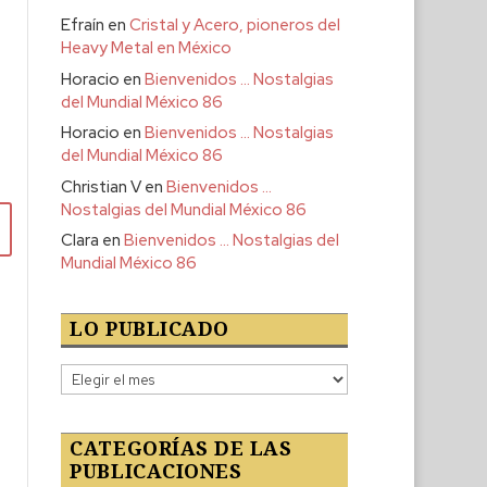
Efraín
en
Cristal y Acero, pioneros del
Heavy Metal en México
Horacio
en
Bienvenidos … Nostalgias
del Mundial México 86
Horacio
en
Bienvenidos … Nostalgias
del Mundial México 86
Christian V
en
Bienvenidos …
Nostalgias del Mundial México 86
Clara
en
Bienvenidos … Nostalgias del
Mundial México 86
LO PUBLICADO
Lo
publicado
CATEGORÍAS DE LAS
PUBLICACIONES