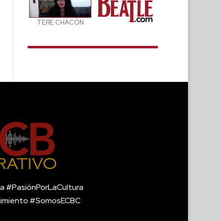
TERE CHACÓN
a #PasiónPorLaCultura
cimiento #SomosECBC