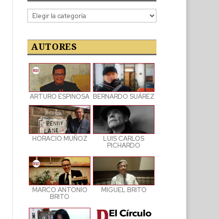
Categorías
de
las
publicaciones
AUTORES
ARTURO ESPINOSA
BERNARDO SUÁREZ
LUIS CARLOS
HORACIO MUÑOZ
PICHARDO
MARCO ANTONIO
MIGUEL BRITO
BRITO