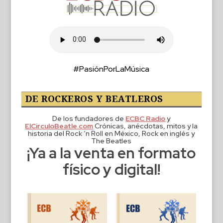
#PasiónPorLaMúsica
DE ROCKEROS Y BEATLEROS
De los fundadores de
ECBC Radio
y
ElCirculoBeatle.com
Crónicas, anécdotas, mitos y la
historia del Rock ‘n Roll en México, Rock en inglés y
The Beatles
¡Ya a la venta en formato
físico y digital!