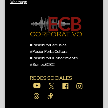
Whatsapp
#PasiónPorLaMúsica
#PasiónPorLaCultura
#PasiónPorElConocimiento
#SomosECBC
REDES SOCIALES