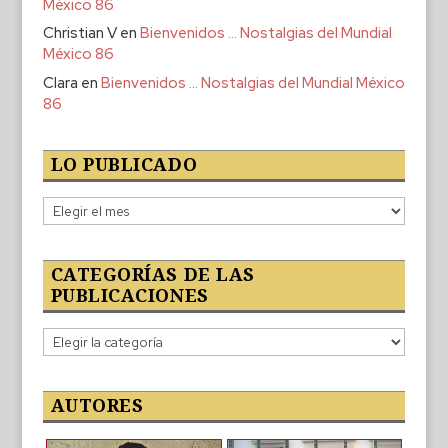
México 86
Christian V
en
Bienvenidos … Nostalgias del Mundial
México 86
Clara
en
Bienvenidos … Nostalgias del Mundial México
86
LO PUBLICADO
Lo
publicado
CATEGORÍAS DE LAS
PUBLICACIONES
Categorías
de
las
publicaciones
AUTORES