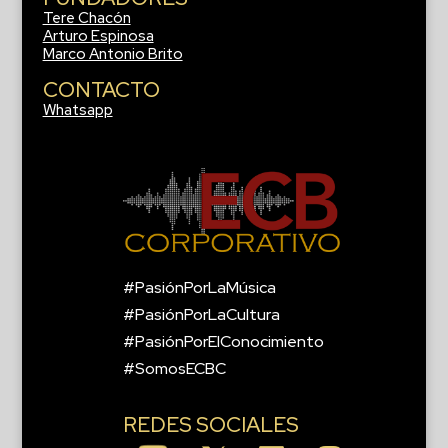
Tere Chacón
Arturo Espinosa
Marco Antonio Brito
CONTACTO
Whatsapp
#PasiónPorLaMúsica
#PasiónPorLaCultura
#PasiónPorElConocimiento
#SomosECBC
REDES SOCIALES