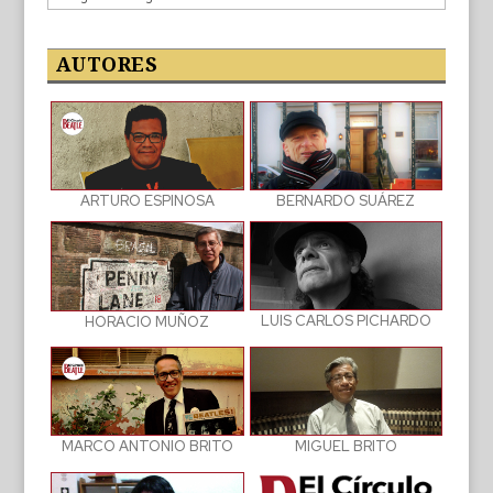
de
las
publicaciones
AUTORES
BERNARDO SUÁREZ
ARTURO ESPINOSA
LUIS CARLOS PICHARDO
HORACIO MUÑOZ
MIGUEL BRITO
MARCO ANTONIO BRITO