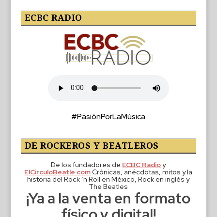
ECBC RADIO
#PasiónPorLaMúsica
DE ROCKEROS Y BEATLEROS
De los fundadores de
ECBC Radio
y
ElCirculoBeatle.com
Crónicas, anécdotas, mitos y la
historia del Rock ‘n Roll en México, Rock en inglés y
The Beatles
¡Ya a la venta en formato
físico y digital!