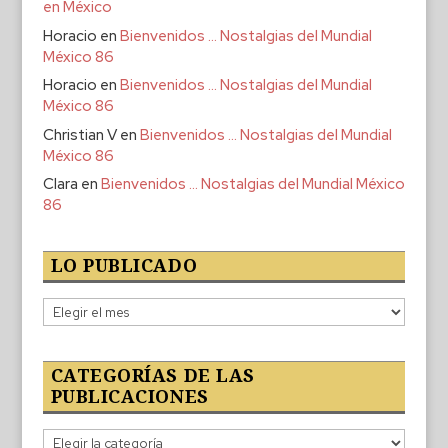
en México
Horacio
en
Bienvenidos … Nostalgias del Mundial
México 86
Horacio
en
Bienvenidos … Nostalgias del Mundial
México 86
Christian V
en
Bienvenidos … Nostalgias del Mundial
México 86
Clara
en
Bienvenidos … Nostalgias del Mundial México
86
LO PUBLICADO
Lo
publicado
CATEGORÍAS DE LAS
PUBLICACIONES
Categorías