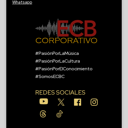
Whatsapp
#PasiónPorLaMúsica
#PasiónPorLaCultura
#PasiónPorElConocimiento
#SomosECBC
REDES SOCIALES