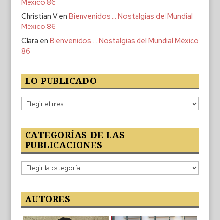
México 86
Christian V
en
Bienvenidos … Nostalgias del Mundial
México 86
Clara
en
Bienvenidos … Nostalgias del Mundial México
86
LO PUBLICADO
Lo
publicado
CATEGORÍAS DE LAS
PUBLICACIONES
Categorías
de
las
publicaciones
AUTORES