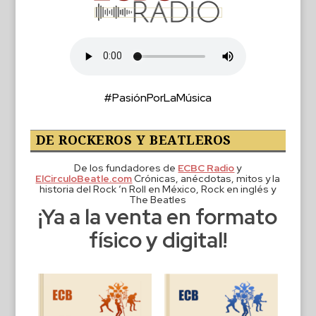
#PasiónPorLaMúsica
DE ROCKEROS Y BEATLEROS
De los fundadores de
ECBC Radio
y
ElCirculoBeatle.com
Crónicas, anécdotas, mitos y la
historia del Rock ‘n Roll en México, Rock en inglés y
The Beatles
¡Ya a la venta en formato
físico y digital!