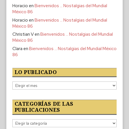
Horacio
en
Bienvenidos … Nostalgias del Mundial
México 86
Horacio
en
Bienvenidos … Nostalgias del Mundial
México 86
Christian V
en
Bienvenidos … Nostalgias del Mundial
México 86
Clara
en
Bienvenidos … Nostalgias del Mundial México
86
LO PUBLICADO
Lo
publicado
CATEGORÍAS DE LAS
PUBLICACIONES
Categorías
de