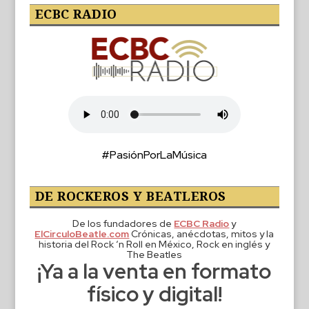
ECBC RADIO
#PasiónPorLaMúsica
DE ROCKEROS Y BEATLEROS
De los fundadores de
ECBC Radio
y
ElCirculoBeatle.com
Crónicas, anécdotas, mitos y la
historia del Rock ‘n Roll en México, Rock en inglés y
The Beatles
¡Ya a la venta en formato
físico y digital!