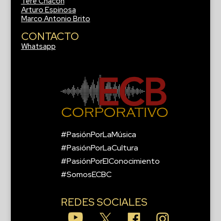
Tere Chacón
Arturo Espinosa
Marco Antonio Brito
CONTACTO
Whatsapp
#PasiónPorLaMúsica
#PasiónPorLaCultura
#PasiónPorElConocimiento
#SomosECBC
REDES SOCIALES