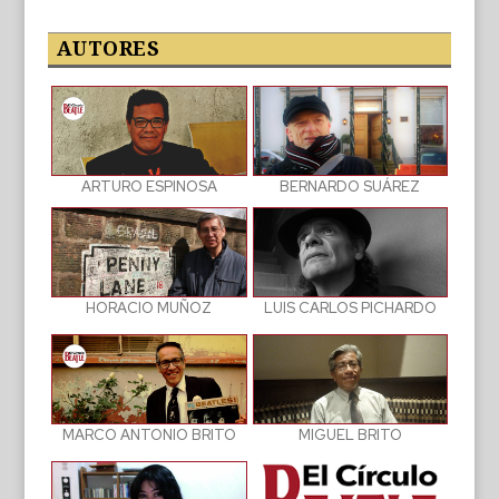
las
publicaciones
AUTORES
BERNARDO SUÁREZ
ARTURO ESPINOSA
LUIS CARLOS PICHARDO
HORACIO MUÑOZ
MIGUEL BRITO
MARCO ANTONIO BRITO