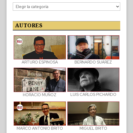
Categorías
de
las
publicaciones
AUTORES
BERNARDO SUÁREZ
ARTURO ESPINOSA
LUIS CARLOS PICHARDO
HORACIO MUÑOZ
MIGUEL BRITO
MARCO ANTONIO BRITO