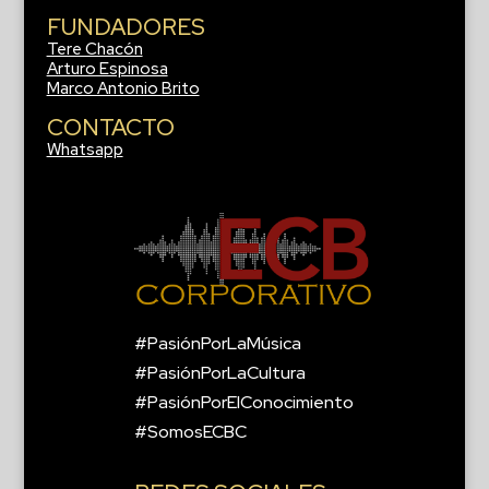
FUNDADORES
Tere Chacón
Arturo Espinosa
Marco Antonio Brito
CONTACTO
Whatsapp
#PasiónPorLaMúsica
#PasiónPorLaCultura
#PasiónPorElConocimiento
#SomosECBC