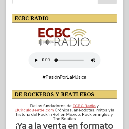
ECBC RADIO
#PasiónPorLaMúsica
DE ROCKEROS Y BEATLEROS
De los fundadores de
ECBC Radio
y
ElCirculoBeatle.com
Crónicas, anécdotas, mitos y la
historia del Rock ‘n Roll en México, Rock en inglés y
The Beatles
¡Ya a la venta en formato