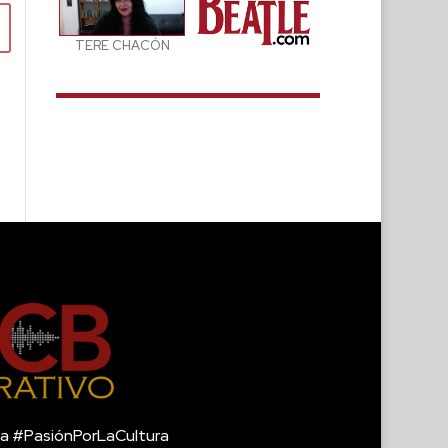
TERE CHACÓN
a #PasiónPorLaCultura