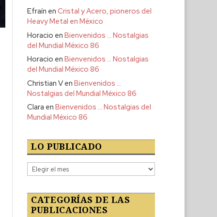
Efraín
en
Cristal y Acero, pioneros del
Heavy Metal en México
Horacio
en
Bienvenidos … Nostalgias
del Mundial México 86
Horacio
en
Bienvenidos … Nostalgias
del Mundial México 86
Christian V
en
Bienvenidos …
Nostalgias del Mundial México 86
Clara
en
Bienvenidos … Nostalgias del
Mundial México 86
LO PUBLICADO
Lo
publicado
CATEGORÍAS DE LAS
PUBLICACIONES