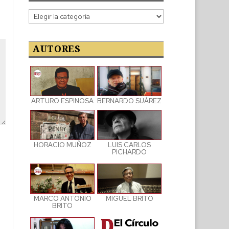
Categorías
de
las
publicaciones
AUTORES
ARTURO ESPINOSA
BERNARDO SUÁREZ
LUIS CARLOS
HORACIO MUÑOZ
PICHARDO
MARCO ANTONIO
MIGUEL BRITO
BRITO