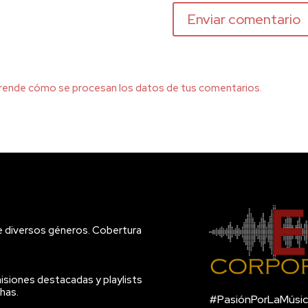
rende cómo se procesan los datos de tus comentarios.
e diversos géneros. Cobertura
isiones destacadas y playlists
has.
#PasiónPorLaMúsic