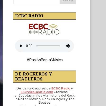
ECBC RADIO
#PasiónPorLaMúsica
DE ROCKEROS Y
BEATLEROS
De los fundadores de
ECBC Radio
y
ElCirculoBeatle.com
Crónicas,
anécdotas, mitos y la historia del Rock
‘n Roll en México, Rock en inglés y The
Beatles