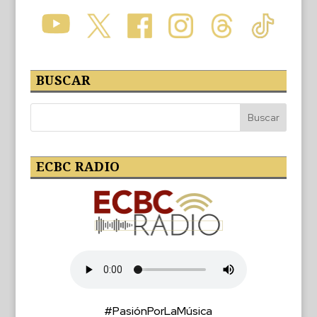
BUSCAR
ECBC RADIO
#PasiónPorLaMúsica