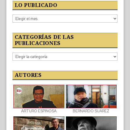
LO PUBLICADO
Lo
publicado
CATEGORÍAS DE LAS
PUBLICACIONES
Categorías
de
las
publicaciones
AUTORES
BERNARDO SUÁREZ
ARTURO ESPINOSA