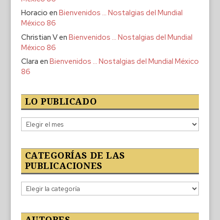
Horacio
en
Bienvenidos … Nostalgias del Mundial
México 86
Christian V
en
Bienvenidos … Nostalgias del Mundial
México 86
Clara
en
Bienvenidos … Nostalgias del Mundial México
86
LO PUBLICADO
Lo
publicado
CATEGORÍAS DE LAS
PUBLICACIONES
Categorías
de
las
publicaciones
AUTORES