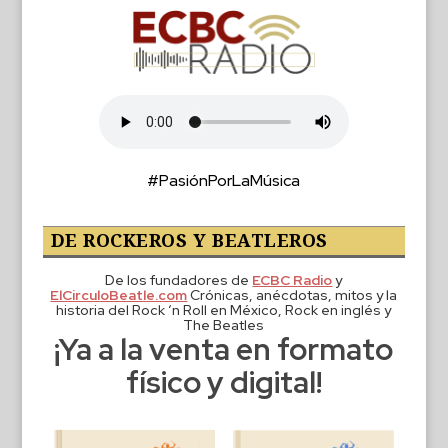
#PasiónPorLaMúsica
DE ROCKEROS Y BEATLEROS
De los fundadores de
ECBC Radio
y
ElCirculoBeatle.com
Crónicas, anécdotas, mitos y la
historia del Rock ‘n Roll en México, Rock en inglés y
The Beatles
¡Ya a la venta en formato
físico y digital!