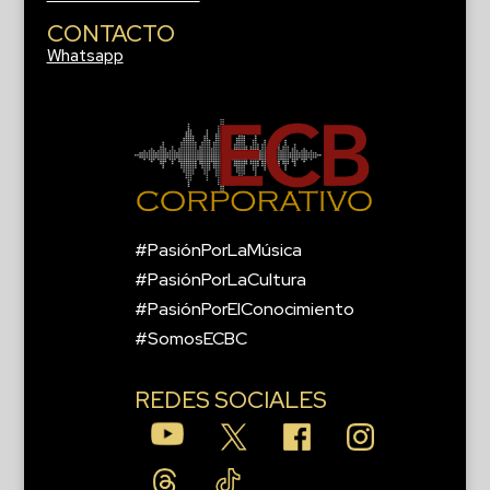
CONTACTO
Whatsapp
#PasiónPorLaMúsica
#PasiónPorLaCultura
#PasiónPorElConocimiento
#SomosECBC
REDES SOCIALES