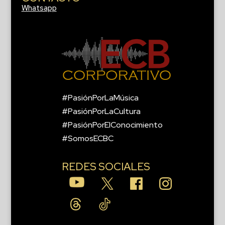
Whatsapp
#PasiónPorLaMúsica
#PasiónPorLaCultura
#PasiónPorElConocimiento
#SomosECBC
REDES SOCIALES