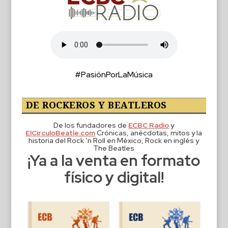
#PasiónPorLaMúsica
DE ROCKEROS Y BEATLEROS
De los fundadores de
ECBC Radio
y
ElCirculoBeatle.com
Crónicas, anécdotas, mitos y la
historia del Rock ‘n Roll en México, Rock en inglés y
The Beatles
¡Ya a la venta en formato
físico y digital!