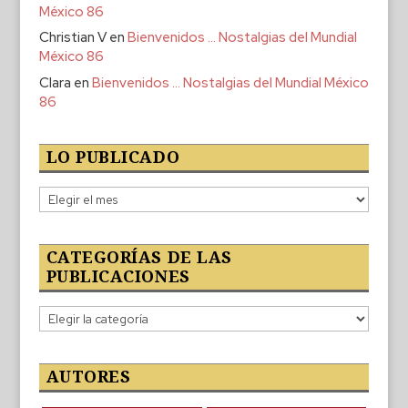
México 86
Christian V
en
Bienvenidos … Nostalgias del Mundial
México 86
Clara
en
Bienvenidos … Nostalgias del Mundial México
86
LO PUBLICADO
Lo
publicado
CATEGORÍAS DE LAS
PUBLICACIONES
Categorías
de
las
publicaciones
AUTORES