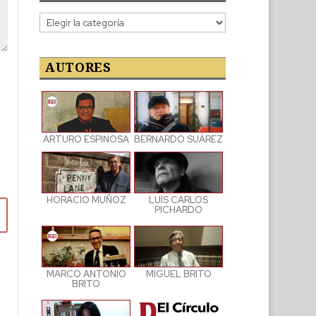
Categorías
de
las
publicaciones
AUTORES
ARTURO ESPINOSA
BERNARDO SUÁREZ
LUIS CARLOS
HORACIO MUÑOZ
PICHARDO
MARCO ANTONIO
MIGUEL BRITO
BRITO