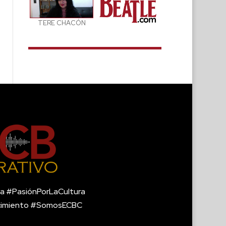
TERE CHACÓN
a #PasiónPorLaCultura
cimiento #SomosECBC