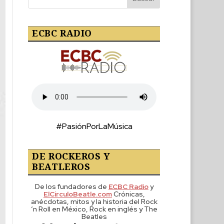
ECBC RADIO
#PasiónPorLaMúsica
DE ROCKEROS Y
BEATLEROS
De los fundadores de
ECBC Radio
y
ElCirculoBeatle.com
Crónicas,
anécdotas, mitos y la historia del Rock
‘n Roll en México, Rock en inglés y The
Beatles