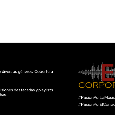
e diversos géneros. Cobertura
isiones destacadas y playlists
has.
#PasiónPorLaMúsic
#PasiónPorElCono