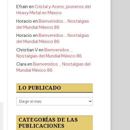
Efraín
en
Cristal y Acero, pioneros del
Heavy Metal en México
Horacio
en
Bienvenidos … Nostalgias
del Mundial México 86
Horacio
en
Bienvenidos … Nostalgias
del Mundial México 86
Christian V
en
Bienvenidos …
Nostalgias del Mundial México 86
Clara
en
Bienvenidos … Nostalgias del
Mundial México 86
LO PUBLICADO
Lo
publicado
CATEGORÍAS DE LAS
PUBLICACIONES