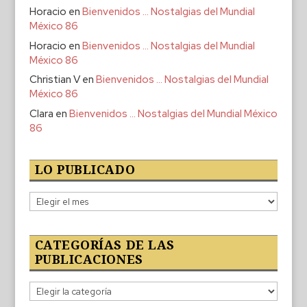
Horacio
en
Bienvenidos … Nostalgias del Mundial
México 86
Horacio
en
Bienvenidos … Nostalgias del Mundial
México 86
Christian V
en
Bienvenidos … Nostalgias del Mundial
México 86
Clara
en
Bienvenidos … Nostalgias del Mundial México
86
LO PUBLICADO
Lo
publicado
CATEGORÍAS DE LAS
PUBLICACIONES
Categorías
de