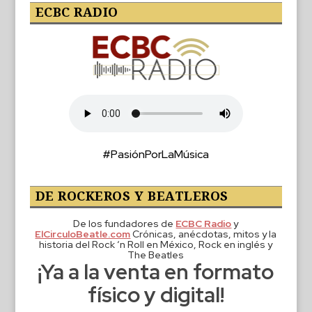
ECBC RADIO
#PasiónPorLaMúsica
DE ROCKEROS Y BEATLEROS
De los fundadores de
ECBC Radio
y
ElCirculoBeatle.com
Crónicas, anécdotas, mitos y la
historia del Rock ‘n Roll en México, Rock en inglés y
The Beatles
¡Ya a la venta en formato
físico y digital!