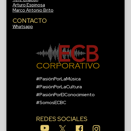
Arturo Espinosa
Marco Antonio Brito
CONTACTO
Whatsapp
#PasiónPorLaMúsica
#PasiónPorLaCultura
#PasiónPorElConocimiento
#SomosECBC
REDES SOCIALES