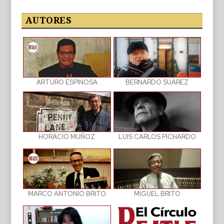
las
publicaciones
AUTORES
BERNARDO SUÁREZ
ARTURO ESPINOSA
LUIS CARLOS PICHARDO
HORACIO MUÑOZ
MIGUEL BRITO
MARCO ANTONIO BRITO