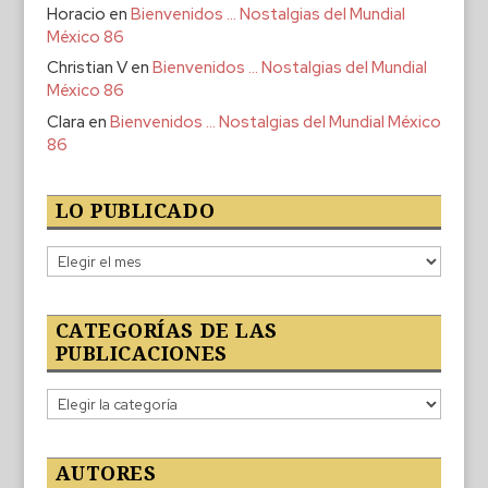
Horacio
en
Bienvenidos … Nostalgias del Mundial
México 86
Christian V
en
Bienvenidos … Nostalgias del Mundial
México 86
Clara
en
Bienvenidos … Nostalgias del Mundial México
86
LO PUBLICADO
Lo
publicado
CATEGORÍAS DE LAS
PUBLICACIONES
Categorías
de
las
publicaciones
AUTORES