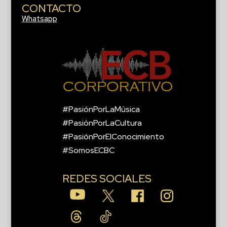
CONTACTO
Whatsapp
#PasiónPorLaMúsica
#PasiónPorLaCultura
#PasiónPorElConocimiento
#SomosECBC
REDES SOCIALES