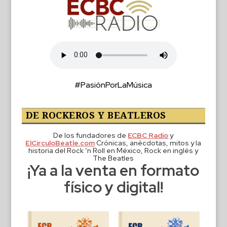
#PasiónPorLaMúsica
DE ROCKEROS Y BEATLEROS
De los fundadores de
ECBC Radio
y
ElCirculoBeatle.com
Crónicas, anécdotas, mitos y la
historia del Rock ‘n Roll en México, Rock en inglés y
The Beatles
¡Ya a la venta en formato
físico y digital!