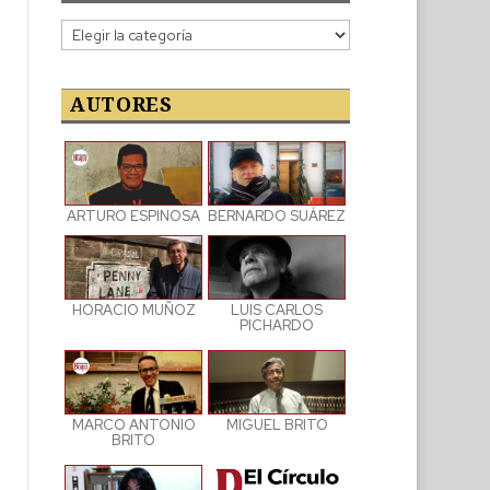
Categorías
de
las
publicaciones
AUTORES
ARTURO ESPINOSA
BERNARDO SUÁREZ
LUIS CARLOS
HORACIO MUÑOZ
PICHARDO
MARCO ANTONIO
MIGUEL BRITO
BRITO