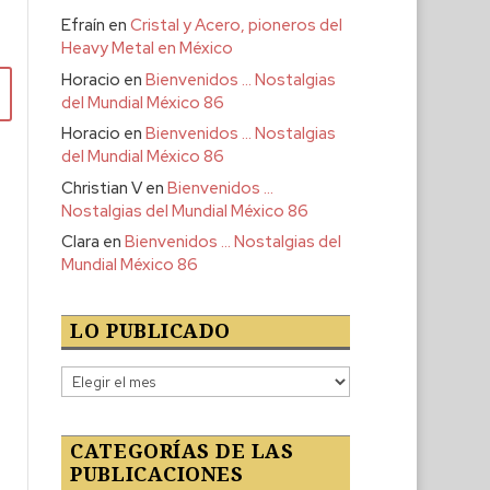
Efraín
en
Cristal y Acero, pioneros del
Heavy Metal en México
Horacio
en
Bienvenidos … Nostalgias
del Mundial México 86
Horacio
en
Bienvenidos … Nostalgias
del Mundial México 86
Christian V
en
Bienvenidos …
Nostalgias del Mundial México 86
Clara
en
Bienvenidos … Nostalgias del
Mundial México 86
LO PUBLICADO
Lo
publicado
CATEGORÍAS DE LAS
PUBLICACIONES