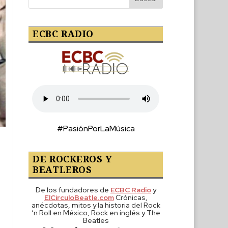
ECBC RADIO
#PasiónPorLaMúsica
DE ROCKEROS Y
BEATLEROS
De los fundadores de
ECBC Radio
y
ElCirculoBeatle.com
Crónicas,
anécdotas, mitos y la historia del Rock
‘n Roll en México, Rock en inglés y The
Beatles