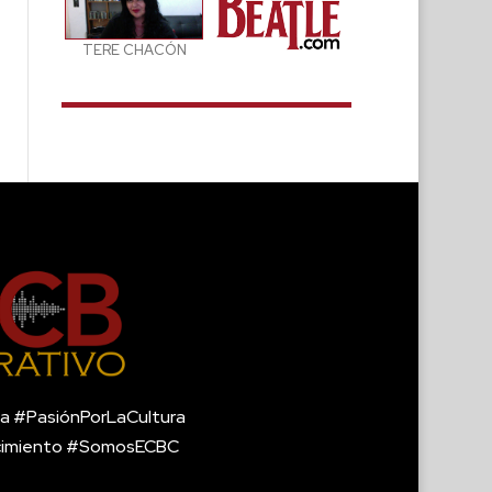
TERE CHACÓN
a #PasiónPorLaCultura
cimiento #SomosECBC