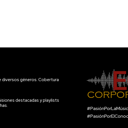
e diversos géneros. Cobertura
isiones destacadas y playlists
has.
#PasiónPorLaMúsic
#PasiónPorElCono