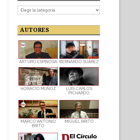
Categorías
de
las
publicaciones
AUTORES
ARTURO ESPINOSA
BERNARDO SUÁREZ
LUIS CARLOS
HORACIO MUÑOZ
PICHARDO
MARCO ANTONIO
MIGUEL BRITO
BRITO