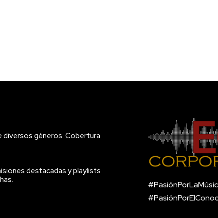
e diversos géneros. Cobertura
isiones destacadas y playlists
has.
#PasiónPorLaMúsic
#PasiónPorElCono