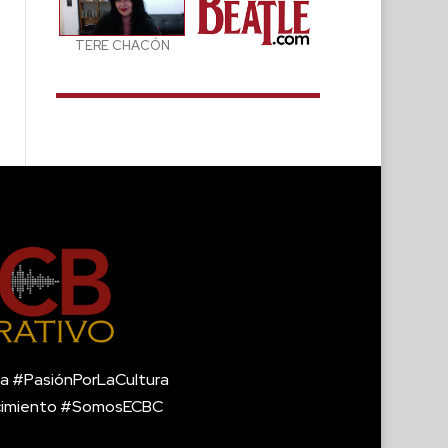
TERE CHACÓN
a #PasiónPorLaCultura
cimiento #SomosECBC