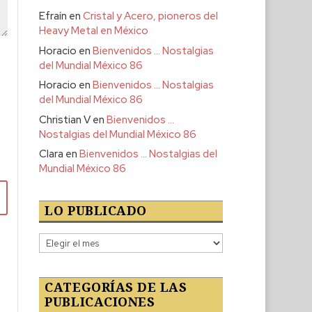
Efraín
en
Cristal y Acero, pioneros del
Heavy Metal en México
Horacio
en
Bienvenidos … Nostalgias
del Mundial México 86
Horacio
en
Bienvenidos … Nostalgias
del Mundial México 86
Christian V
en
Bienvenidos …
Nostalgias del Mundial México 86
Clara
en
Bienvenidos … Nostalgias del
Mundial México 86
LO PUBLICADO
Lo
publicado
CATEGORÍAS DE LAS
PUBLICACIONES