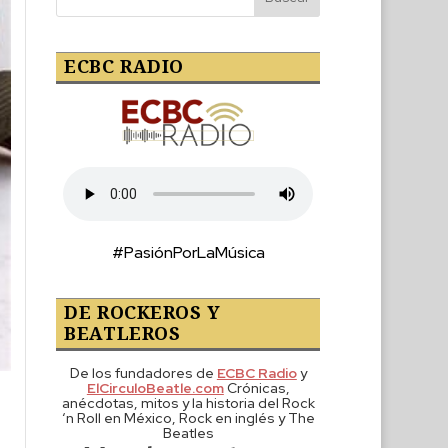
ECBC RADIO
#PasiónPorLaMúsica
DE ROCKEROS Y
BEATLEROS
De los fundadores de
ECBC Radio
y
ElCirculoBeatle.com
Crónicas,
anécdotas, mitos y la historia del Rock
‘n Roll en México, Rock en inglés y The
Beatles