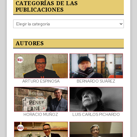
CATEGORÍAS DE LAS
PUBLICACIONES
Categorías
de
las
publicaciones
AUTORES
BERNARDO SUÁREZ
ARTURO ESPINOSA
LUIS CARLOS PICHARDO
HORACIO MUÑOZ