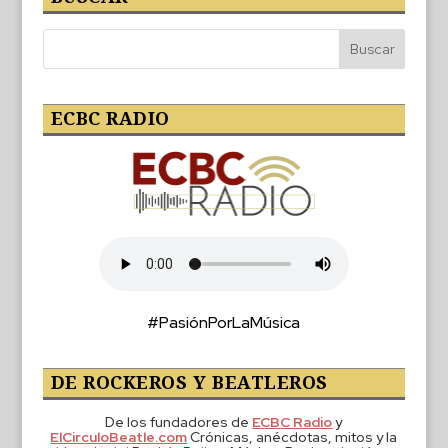
ECBC RADIO
#PasiónPorLaMúsica
DE ROCKEROS Y BEATLEROS
De los fundadores de
ECBC Radio
y
ElCirculoBeatle.com
Crónicas, anécdotas, mitos y la