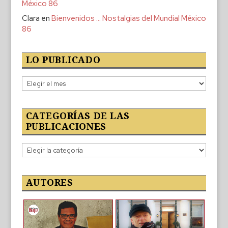
México 86
Clara
en
Bienvenidos … Nostalgias del Mundial México
86
LO PUBLICADO
Lo
publicado
CATEGORÍAS DE LAS
PUBLICACIONES
Categorías
de
las
publicaciones
AUTORES