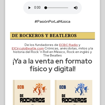
#PasiónPorLaMúsica
DE ROCKEROS Y BEATLEROS
De los fundadores de
ECBC Radio
y
ElCirculoBeatle.com
Crónicas, anécdotas, mitos y la
historia del Rock ‘n Roll en México, Rock en inglés y
The Beatles
¡Ya a la venta en formato
físico y digital!