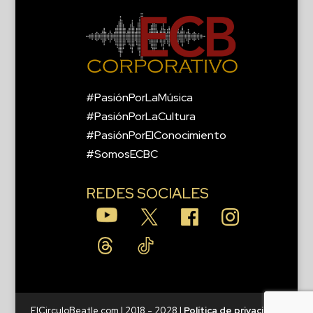
#PasiónPorLaMúsica
#PasiónPorLaCultura
#PasiónPorElConocimiento
#SomosECBC
REDES SOCIALES
ElCirculoBeatle.com | 2018 - 2028 |
Política de privacidad