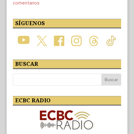
comentarios.
SÍGUENOS
BUSCAR
ECBC RADIO